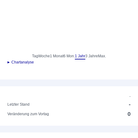
Tag
Woche
1 Monat
6 Mon.
1 Jahr
3 Jahre
Max.
► Chartanalyse
-
-
Letzter Stand
0
Veränderung zum Vortag