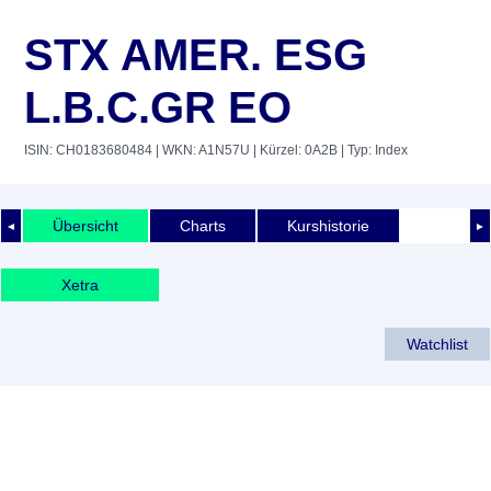
STX AMER. ESG
L.B.C.GR EO
ISIN: CH0183680484
| WKN: A1N57U
| Kürzel: 0A2B
| Typ: Index
Übersicht
Charts
Kurshistorie
◄
►
Xetra
Watchlist