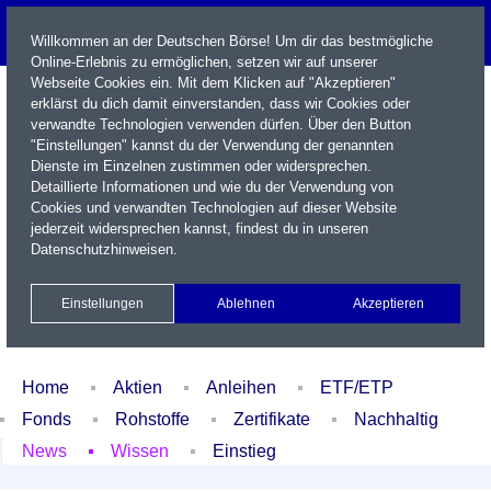
Willkommen an der Deutschen Börse! Um dir das bestmögliche
Online-Erlebnis zu ermöglichen, setzen wir auf unserer
Webseite Cookies ein. Mit dem Klicken auf "Akzeptieren"
erklärst du dich damit einverstanden, dass wir Cookies oder
verwandte Technologien verwenden dürfen. Über den Button
"Einstellungen" kannst du der Verwendung der genannten
Dienste im Einzelnen zustimmen oder widersprechen.
Detaillierte Informationen und wie du der Verwendung von
Cookies und verwandten Technologien auf dieser Website
Name / WKN / ISIN / Kürzel
jederzeit widersprechen kannst, findest du in unseren
Datenschutzhinweisen
.
Newsletter
Kontakt
English
Einstellungen
Ablehnen
Akzeptieren
Xetra Realtime
Watchlist
Portfolio
Login
Home
Aktien
Anleihen
ETF/ETP
Fonds
Rohstoffe
Zertifikate
Nachhaltig
News
Wissen
Einstieg