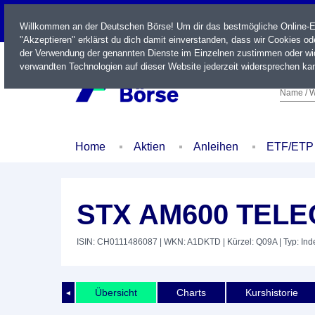
LIVE
Willkommen an der Deutschen Börse! Um dir das bestmögliche Online-Erl
"Akzeptieren" erklärst du dich damit einverstanden, dass wir Cookies o
der Verwendung der genannten Dienste im Einzelnen zustimmen oder wid
verwandten Technologien auf dieser Website jederzeit widersprechen kan
Name / W
Home
Aktien
Anleihen
ETF/ETP
STX AM600 TEL
ISIN: CH0111486087
| WKN: A1DKTD
| Kürzel: Q09A
| Typ: Ind
Übersicht
Charts
Kurshistorie
◄