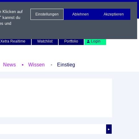
m Klicken auf
Einstellungen
Ablehnen
Akzeptieren
" kannst du
es und
Newsletter
Kontakt
English
Xetra Realtime
Watchlist
Portfolio
Login
News
Wissen
Einstieg
►