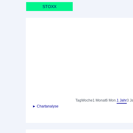
STOXX
Tag
Woche
1 Monat
6 Mon.
1 Jahr
3 J
► Chartanalyse