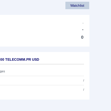
Watchlist
-
-
0
M600 TELECOMM.PR USD
ages
/
/