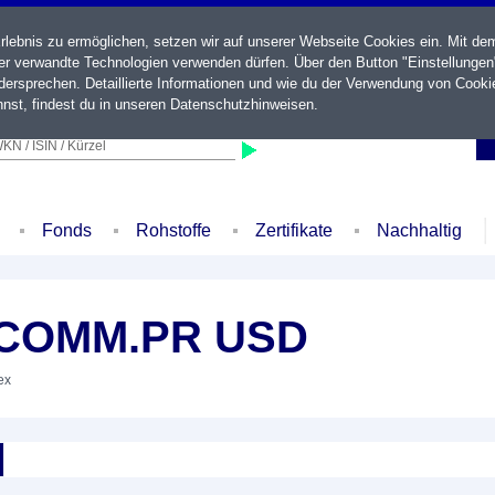
ebnis zu ermöglichen, setzen wir auf unserer Webseite Cookies ein. Mit de
der verwandte Technologien verwenden dürfen. Über den Button "Einstellungen
ersprechen. Detaillierte Informationen und wie du der Verwendung von Cooki
nst, findest du in unseren
Datenschutzhinweisen
.
KN / ISIN / Kürzel
Fonds
Rohstoffe
Zertifikate
Nachhaltig
ECOMM.PR USD
ex