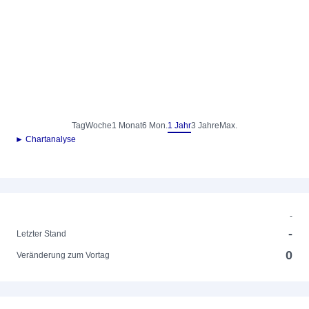
Tag
Woche
1 Monat
6 Mon.
1 Jahr
3 Jahre
Max.
► Chartanalyse
-
-
Letzter Stand
0
Veränderung zum Vortag