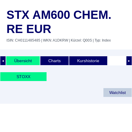
STX AM600 CHEM.
RE EUR
ISIN: CH0111485485
| WKN: A1DKRW
| Kürzel: Q00S
| Typ: Index
Übersicht
Charts
Kurshistorie
◄
►
STOXX
Watchlist