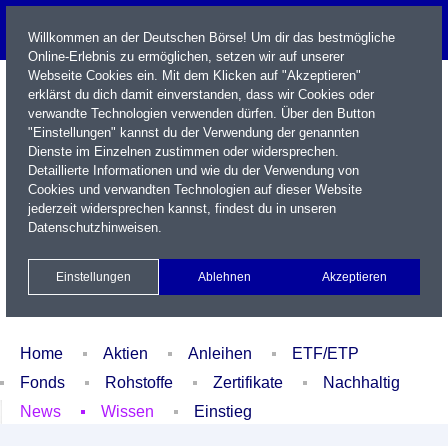
Willkommen an der Deutschen Börse! Um dir das bestmögliche
Online-Erlebnis zu ermöglichen, setzen wir auf unserer
Webseite Cookies ein. Mit dem Klicken auf "Akzeptieren"
erklärst du dich damit einverstanden, dass wir Cookies oder
verwandte Technologien verwenden dürfen. Über den Button
"Einstellungen" kannst du der Verwendung der genannten
Dienste im Einzelnen zustimmen oder widersprechen.
Detaillierte Informationen und wie du der Verwendung von
Cookies und verwandten Technologien auf dieser Website
Name / WKN / ISIN / Kürzel
jederzeit widersprechen kannst, findest du in unseren
Datenschutzhinweisen
.
Newsletter
Kontakt
English
Einstellungen
Ablehnen
Akzeptieren
Xetra Realtime
Watchlist
Portfolio
Login
Home
Aktien
Anleihen
ETF/ETP
Fonds
Rohstoffe
Zertifikate
Nachhaltig
News
Wissen
Einstieg