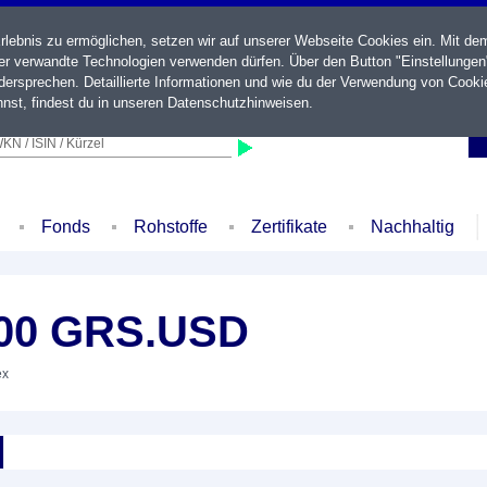
ebnis zu ermöglichen, setzen wir auf unserer Webseite Cookies ein. Mit de
der verwandte Technologien verwenden dürfen. Über den Button "Einstellungen
ersprechen. Detaillierte Informationen und wie du der Verwendung von Cooki
nst, findest du in unseren
Datenschutzhinweisen
.
KN / ISIN / Kürzel
Fonds
Rohstoffe
Zertifikate
Nachhaltig
00 GRS.USD
ex