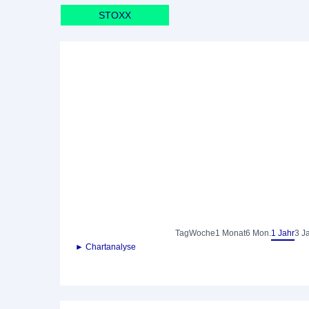
STOXX
Tag
Woche
1 Monat
6 Mon.
1 Jahr
3 J
► Chartanalyse