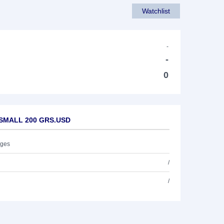
Watchlist
-
-
0
 SMALL 200 GRS.USD
ages
/
/