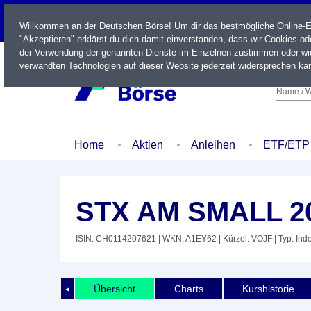
LIVE
Willkommen an der Deutschen Börse! Um dir das bestmögliche Online-Erl
"Akzeptieren" erklärst du dich damit einverstanden, dass wir Cookies o
der Verwendung der genannten Dienste im Einzelnen zustimmen oder wid
verwandten Technologien auf dieser Website jederzeit widersprechen kan
Name / W
Home
Aktien
Anleihen
ETF/ETP
STX AM SMALL 2
ISIN: CH0114207621
| WKN: A1EY62
| Kürzel: VOJF
| Typ: Ind
Übersicht
Charts
Kurshistorie
◄