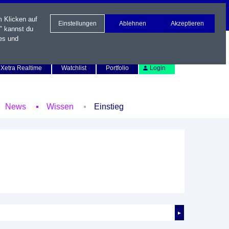
m Klicken auf
Einstellungen
Ablehnen
Akzeptieren
" kannst du
es und
Newsletter
Kontakt
English
Xetra Realtime
Watchlist
Portfolio
Login
News
Wissen
Einstieg
►