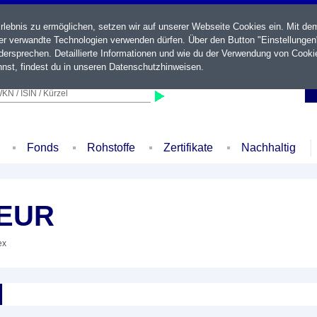
ebnis zu ermöglichen, setzen wir auf unserer Webseite Cookies ein. Mit de
der verwandte Technologien verwenden dürfen. Über den Button "Einstellungen
ersprechen. Detaillierte Informationen und wie du der Verwendung von Cooki
nst, findest du in unseren
Datenschutzhinweisen
.
KN / ISIN / Kürzel
Fonds
Rohstoffe
Zertifikate
Nachhaltig
 EUR
ex