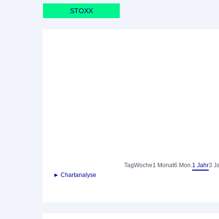
STOXX
Tag
Woche
1 Monat
6 Mon.
1 Jahr
3 J
► Chartanalyse