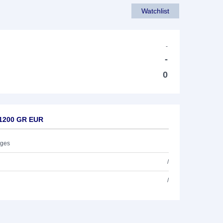
Watchlist
-
-
0
 1200 GR EUR
ages
/
/