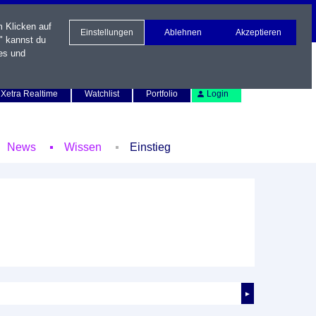
m Klicken auf
Einstellungen
Ablehnen
Akzeptieren
" kannst du
es und
Newsletter
Kontakt
English
Xetra Realtime
Watchlist
Portfolio
Login
News
Wissen
Einstieg
►