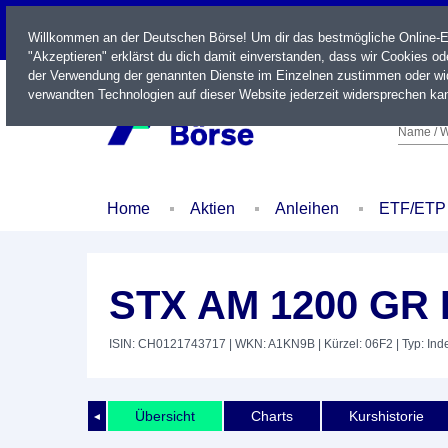
LIVE
Willkommen an der Deutschen Börse! Um dir das bestmögliche Online-Erl
"Akzeptieren" erklärst du dich damit einverstanden, dass wir Cookies o
der Verwendung der genannten Dienste im Einzelnen zustimmen oder wid
verwandten Technologien auf dieser Website jederzeit widersprechen kan
Name / W
Home
Aktien
Anleihen
ETF/ETP
STX AM 1200 GR
ISIN: CH0121743717
| WKN: A1KN9B
| Kürzel: 06F2
| Typ: Ind
Übersicht
Charts
Kurshistorie
◄