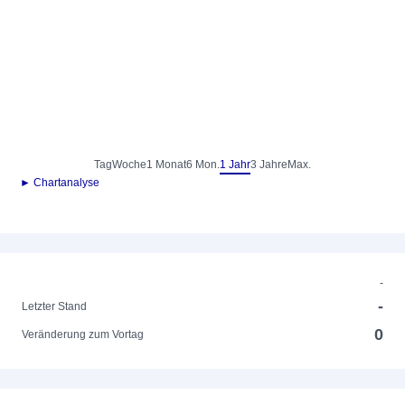
Tag
Woche
1 Monat
6 Mon.
1 Jahr
3 Jahre
Max.
► Chartanalyse
-
-
Letzter Stand
0
Veränderung zum Vortag