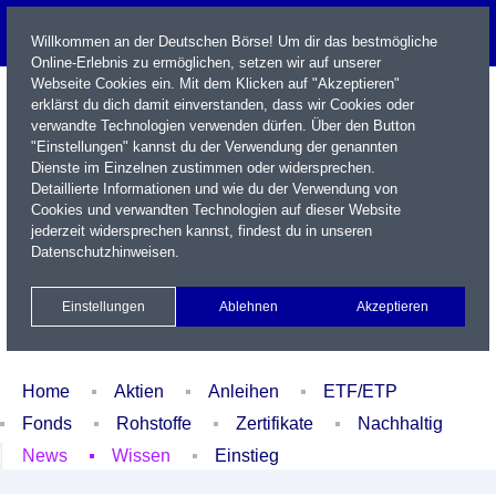
Willkommen an der Deutschen Börse! Um dir das bestmögliche
Online-Erlebnis zu ermöglichen, setzen wir auf unserer
Webseite Cookies ein. Mit dem Klicken auf "Akzeptieren"
erklärst du dich damit einverstanden, dass wir Cookies oder
verwandte Technologien verwenden dürfen. Über den Button
"Einstellungen" kannst du der Verwendung der genannten
Dienste im Einzelnen zustimmen oder widersprechen.
Detaillierte Informationen und wie du der Verwendung von
Cookies und verwandten Technologien auf dieser Website
Name / WKN / ISIN / Kürzel
jederzeit widersprechen kannst, findest du in unseren
Datenschutzhinweisen
.
Newsletter
Kontakt
English
Einstellungen
Ablehnen
Akzeptieren
Xetra Realtime
Watchlist
Portfolio
Login
Home
Aktien
Anleihen
ETF/ETP
Fonds
Rohstoffe
Zertifikate
Nachhaltig
News
Wissen
Einstieg