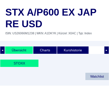
STX A/P600 EX JAP
RE USD
ISIN: US26066M1238
| WKN: A1DKYK
| Kürzel: X0AC
| Typ: Index
Übersicht
Charts
Kurshistorie
◄
►
STOXX
Watchlist