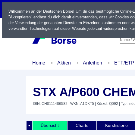
LIVE
Willkommen an der Deutschen Börse! Um dir das bestmögliche Online-Erl
"Akzeptieren" erklärst du dich damit einverstanden, dass wir Cookies o
der Verwendung der genannten Dienste im Einzelnen zustimmen oder wid
verwandten Technologien auf dieser Website jederzeit widersprechen kan
Name / W
Home
Aktien
Anleihen
ETF/ETP
STX A/P600 CHE
ISIN: CH0111486582
| WKN: A1DKT5
| Kürzel: Q092
| Typ: Ind
Übersicht
Charts
Kurshistorie
◄