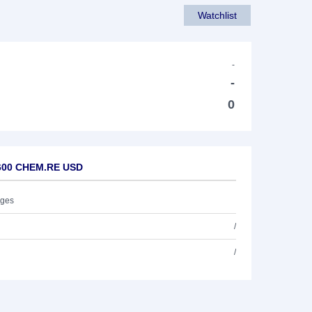
Watchlist
-
-
0
P600 CHEM.RE USD
ages
/
/