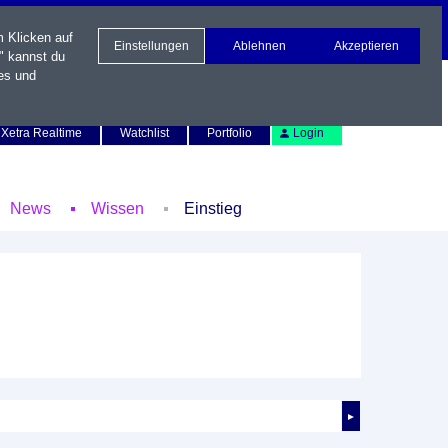
m Klicken auf
Einstellungen
Ablehnen
Akzeptieren
" kannst du
es und
Newsletter
Kontakt
English
Xetra Realtime
Watchlist
Portfolio
Login
News
Wissen
Einstieg
►