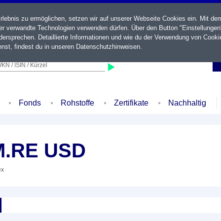
ebnis zu ermöglichen, setzen wir auf unserer Webseite Cookies ein. Mit de
der verwandte Technologien verwenden dürfen. Über den Button "Einstellungen
ersprechen. Detaillierte Informationen und wie du der Verwendung von Cooki
nst, findest du in unseren
Datenschutzhinweisen
.
KN / ISIN / Kürzel
Fonds
Rohstoffe
Zertifikate
Nachhaltig
M.RE USD
ex