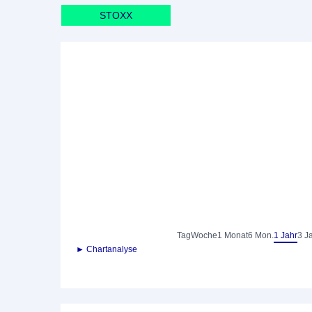
STOXX
Tag
Woche
1 Monat
6 Mon.
1 Jahr
3 J
► Chartanalyse