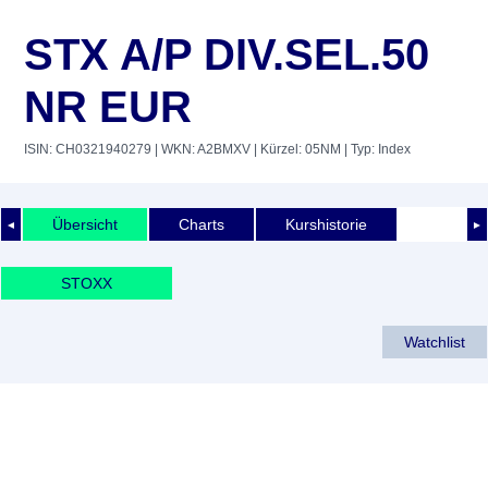
STX A/P DIV.SEL.50
NR EUR
ISIN: CH0321940279
| WKN: A2BMXV
| Kürzel: 05NM
| Typ: Index
Übersicht
Charts
Kurshistorie
◄
►
STOXX
Watchlist