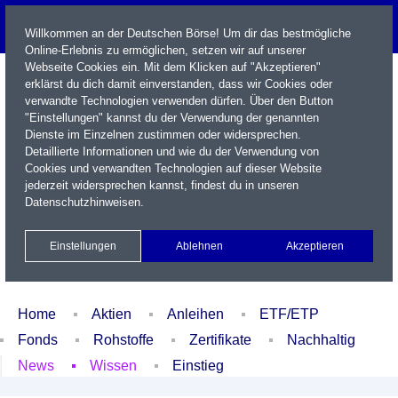
Willkommen an der Deutschen Börse! Um dir das bestmögliche
Online-Erlebnis zu ermöglichen, setzen wir auf unserer
Webseite Cookies ein. Mit dem Klicken auf "Akzeptieren"
erklärst du dich damit einverstanden, dass wir Cookies oder
verwandte Technologien verwenden dürfen. Über den Button
"Einstellungen" kannst du der Verwendung der genannten
Dienste im Einzelnen zustimmen oder widersprechen.
Detaillierte Informationen und wie du der Verwendung von
Cookies und verwandten Technologien auf dieser Website
Name / WKN / ISIN / Kürzel
jederzeit widersprechen kannst, findest du in unseren
Datenschutzhinweisen
.
Newsletter
Kontakt
English
Einstellungen
Ablehnen
Akzeptieren
Xetra Realtime
Watchlist
Portfolio
Login
Home
Aktien
Anleihen
ETF/ETP
Fonds
Rohstoffe
Zertifikate
Nachhaltig
News
Wissen
Einstieg