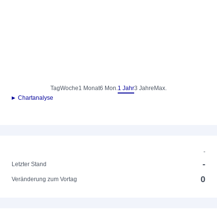
Tag
Woche
1 Monat
6 Mon.
1 Jahr
3 Jahre
Max.
► Chartanalyse
-
-
Letzter Stand
0
Veränderung zum Vortag