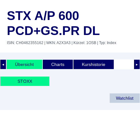
STX A/P 600
PCD+GS.PR DL
ISIN: CH0462355162
| WKN: A2X3A3
| Kürzel: 1OSB
| Typ: Index
Übersicht
Charts
Kurshistorie
◄
►
STOXX
Watchlist