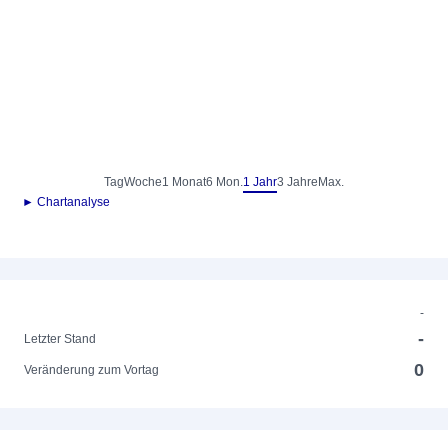
Tag
Woche
1 Monat
6 Mon.
1 Jahr
3 Jahre
Max.
► Chartanalyse
-
-
Letzter Stand
0
Veränderung zum Vortag