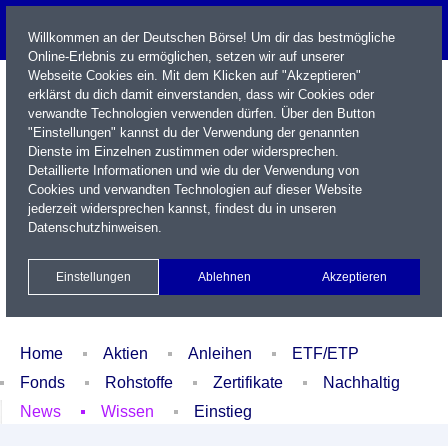
Willkommen an der Deutschen Börse! Um dir das bestmögliche
Online-Erlebnis zu ermöglichen, setzen wir auf unserer
Webseite Cookies ein. Mit dem Klicken auf "Akzeptieren"
erklärst du dich damit einverstanden, dass wir Cookies oder
verwandte Technologien verwenden dürfen. Über den Button
"Einstellungen" kannst du der Verwendung der genannten
Dienste im Einzelnen zustimmen oder widersprechen.
Detaillierte Informationen und wie du der Verwendung von
Cookies und verwandten Technologien auf dieser Website
Name / WKN / ISIN / Kürzel
jederzeit widersprechen kannst, findest du in unseren
Datenschutzhinweisen
.
Newsletter
Kontakt
English
Einstellungen
Ablehnen
Akzeptieren
Xetra Realtime
Watchlist
Portfolio
Login
Home
Aktien
Anleihen
ETF/ETP
Fonds
Rohstoffe
Zertifikate
Nachhaltig
News
Wissen
Einstieg