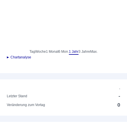
Tag
Woche
1 Monat
6 Mon.
1 Jahr
3 Jahre
Max.
► Chartanalyse
-
-
Letzter Stand
0
Veränderung zum Vortag