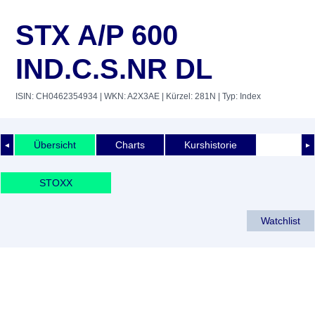
STX A/P 600
IND.C.S.NR DL
ISIN: CH0462354934
| WKN: A2X3AE
| Kürzel: 281N
| Typ: Index
Übersicht
Charts
Kurshistorie
◄
►
STOXX
Watchlist