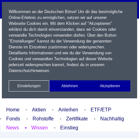
Willkommen an der Deutschen Börse! Um dir das bestmögliche
Online-Erlebnis zu ermöglichen, setzen wir auf unserer
Webseite Cookies ein. Mit dem Klicken auf "Akzeptieren"
erklärst du dich damit einverstanden, dass wir Cookies oder
verwandte Technologien verwenden dürfen. Über den Button
"Einstellungen" kannst du der Verwendung der genannten
Dienste im Einzelnen zustimmen oder widersprechen.
Detaillierte Informationen und wie du der Verwendung von
Cookies und verwandten Technologien auf dieser Website
Name / WKN / ISIN / Kürzel
jederzeit widersprechen kannst, findest du in unseren
Datenschutzhinweisen
.
Newsletter
Kontakt
English
Einstellungen
Ablehnen
Akzeptieren
Xetra Realtime
Watchlist
Portfolio
Login
Home
Aktien
Anleihen
ETF/ETP
Fonds
Rohstoffe
Zertifikate
Nachhaltig
News
Wissen
Einstieg