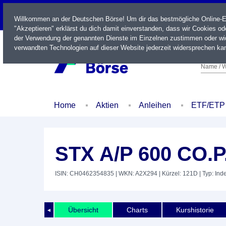
LIVE
Willkommen an der Deutschen Börse! Um dir das bestmögliche Online-Erl
"Akzeptieren" erklärst du dich damit einverstanden, dass wir Cookies o
der Verwendung der genannten Dienste im Einzelnen zustimmen oder wid
verwandten Technologien auf dieser Website jederzeit widersprechen kan
Name / W
Home
Aktien
Anleihen
ETF/ETP
STX A/P 600 CO.
ISIN: CH0462354835
| WKN: A2X294
| Kürzel: 121D
| Typ: Ind
Übersicht
Charts
Kurshistorie
◄