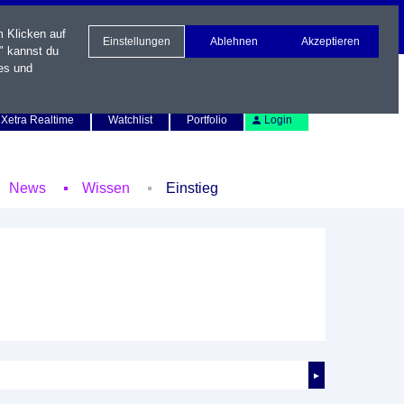
m Klicken auf
Einstellungen
Ablehnen
Akzeptieren
" kannst du
es und
Newsletter
Kontakt
English
Xetra Realtime
Watchlist
Portfolio
Login
News
Wissen
Einstieg
►