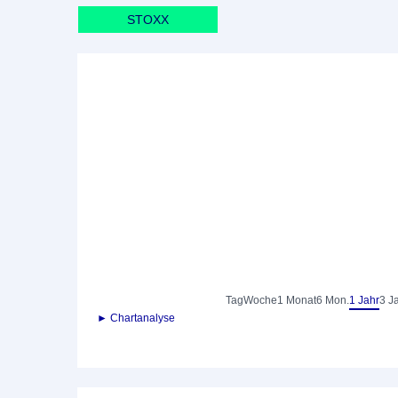
STOXX
Tag
Woche
1 Monat
6 Mon.
1 Jahr
3 J
► Chartanalyse