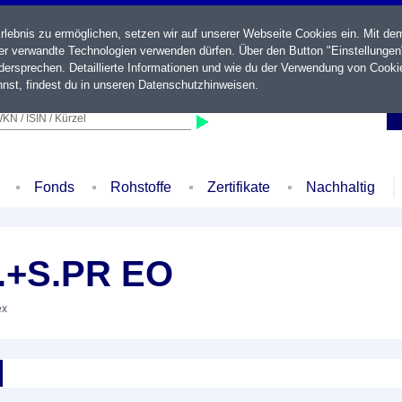
ebnis zu ermöglichen, setzen wir auf unserer Webseite Cookies ein. Mit de
der verwandte Technologien verwenden dürfen. Über den Button "Einstellungen
ersprechen. Detaillierte Informationen und wie du der Verwendung von Cooki
nst, findest du in unseren
Datenschutzhinweisen
.
KN / ISIN / Kürzel
Fonds
Rohstoffe
Zertifikate
Nachhaltig
P.+S.PR EO
ex