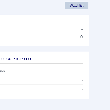
Watchlist
-
-
0
 600 CO.P.+S.PR EO
ages
/
/