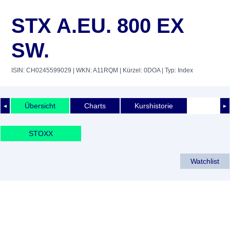
STX A.EU. 800 EX
SW.
ISIN: CH0245599029
| WKN: A11RQM
| Kürzel: 0DOA
| Typ: Index
Übersicht
Charts
Kurshistorie
◄
►
STOXX
Watchlist