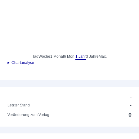
Tag
Woche
1 Monat
6 Mon.
1 Jahr
3 Jahre
Max.
► Chartanalyse
-
-
Letzter Stand
0
Veränderung zum Vortag