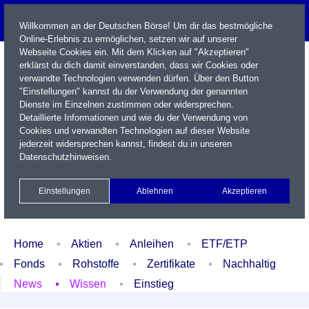
Willkommen an der Deutschen Börse! Um dir das bestmögliche
Online-Erlebnis zu ermöglichen, setzen wir auf unserer
Webseite Cookies ein. Mit dem Klicken auf "Akzeptieren"
erklärst du dich damit einverstanden, dass wir Cookies oder
verwandte Technologien verwenden dürfen. Über den Button
"Einstellungen" kannst du der Verwendung der genannten
Dienste im Einzelnen zustimmen oder widersprechen.
Detaillierte Informationen und wie du der Verwendung von
Cookies und verwandten Technologien auf dieser Website
Name / WKN / ISIN / Kürzel
jederzeit widersprechen kannst, findest du in unseren
Datenschutzhinweisen
.
Newsletter
Kontakt
English
Einstellungen
Ablehnen
Akzeptieren
Xetra Realtime
Watchlist
Portfolio
Login
Home
Aktien
Anleihen
ETF/ETP
Fonds
Rohstoffe
Zertifikate
Nachhaltig
News
Wissen
Einstieg