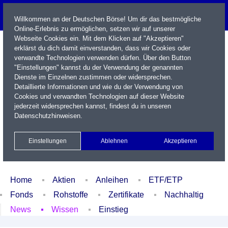
Willkommen an der Deutschen Börse! Um dir das bestmögliche
Online-Erlebnis zu ermöglichen, setzen wir auf unserer
Webseite Cookies ein. Mit dem Klicken auf "Akzeptieren"
erklärst du dich damit einverstanden, dass wir Cookies oder
verwandte Technologien verwenden dürfen. Über den Button
"Einstellungen" kannst du der Verwendung der genannten
Dienste im Einzelnen zustimmen oder widersprechen.
Detaillierte Informationen und wie du der Verwendung von
Cookies und verwandten Technologien auf dieser Website
Name / WKN / ISIN / Kürzel
jederzeit widersprechen kannst, findest du in unseren
Datenschutzhinweisen
.
Newsletter
Kontakt
English
Einstellungen
Ablehnen
Akzeptieren
Xetra Realtime
Watchlist
Portfolio
Login
Home
Aktien
Anleihen
ETF/ETP
Fonds
Rohstoffe
Zertifikate
Nachhaltig
News
Wissen
Einstieg