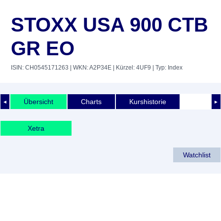
STOXX USA 900 CTB
GR EO
ISIN: CH0545171263
| WKN: A2P34E
| Kürzel: 4UF9
| Typ: Index
Übersicht
Charts
Kurshistorie
◄
►
Xetra
Watchlist