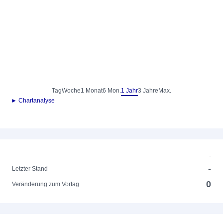
Tag
Woche
1 Monat
6 Mon.
1 Jahr
3 Jahre
Max.
► Chartanalyse
-
-
Letzter Stand
0
Veränderung zum Vortag