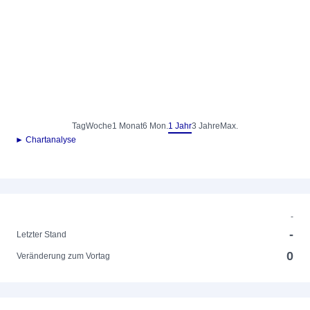
Tag
Woche
1 Monat
6 Mon.
1 Jahr
3 Jahre
Max.
► Chartanalyse
-
-
Letzter Stand
0
Veränderung zum Vortag