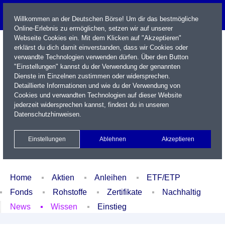
Willkommen an der Deutschen Börse! Um dir das bestmögliche
Online-Erlebnis zu ermöglichen, setzen wir auf unserer
Webseite Cookies ein. Mit dem Klicken auf "Akzeptieren"
erklärst du dich damit einverstanden, dass wir Cookies oder
verwandte Technologien verwenden dürfen. Über den Button
"Einstellungen" kannst du der Verwendung der genannten
Dienste im Einzelnen zustimmen oder widersprechen.
Detaillierte Informationen und wie du der Verwendung von
Cookies und verwandten Technologien auf dieser Website
Name / WKN / ISIN / Kürzel
jederzeit widersprechen kannst, findest du in unseren
Datenschutzhinweisen
.
Newsletter
Kontakt
English
Einstellungen
Ablehnen
Akzeptieren
Xetra Realtime
Watchlist
Portfolio
Login
Home
Aktien
Anleihen
ETF/ETP
Fonds
Rohstoffe
Zertifikate
Nachhaltig
News
Wissen
Einstieg