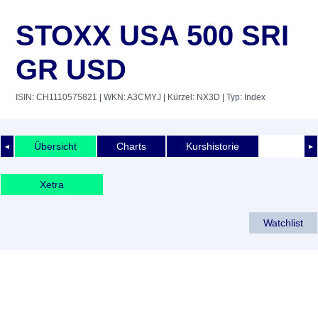
STOXX USA 500 SRI
GR USD
ISIN: CH1110575821
| WKN: A3CMYJ
| Kürzel: NX3D
| Typ: Index
Übersicht
Charts
Kurshistorie
◄
►
Xetra
Watchlist