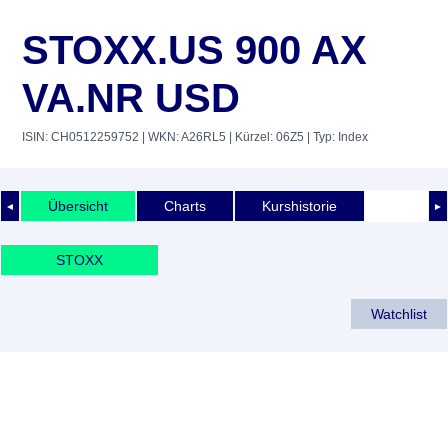
STOXX.US 900 AX
VA.NR USD
ISIN: CH0512259752
| WKN: A26RL5
| Kürzel: 06Z5
| Typ: Index
Übersicht
Charts
Kurshistorie
◄
►
STOXX
Watchlist