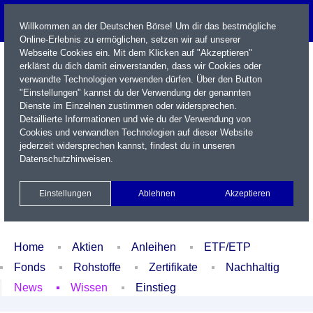
Willkommen an der Deutschen Börse! Um dir das bestmögliche
Online-Erlebnis zu ermöglichen, setzen wir auf unserer
Webseite Cookies ein. Mit dem Klicken auf "Akzeptieren"
erklärst du dich damit einverstanden, dass wir Cookies oder
verwandte Technologien verwenden dürfen. Über den Button
"Einstellungen" kannst du der Verwendung der genannten
Dienste im Einzelnen zustimmen oder widersprechen.
Detaillierte Informationen und wie du der Verwendung von
Cookies und verwandten Technologien auf dieser Website
Name / WKN / ISIN / Kürzel
jederzeit widersprechen kannst, findest du in unseren
Datenschutzhinweisen
.
Newsletter
Kontakt
English
Einstellungen
Ablehnen
Akzeptieren
Xetra Realtime
Watchlist
Portfolio
Login
Home
Aktien
Anleihen
ETF/ETP
Fonds
Rohstoffe
Zertifikate
Nachhaltig
News
Wissen
Einstieg