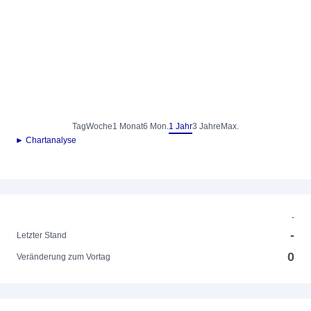
Tag
Woche
1 Monat
6 Mon.
1 Jahr
3 Jahre
Max.
► Chartanalyse
-
-
Letzter Stand
0
Veränderung zum Vortag