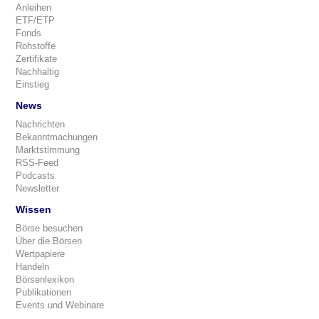
Anleihen
ETF/ETP
Fonds
Rohstoffe
Zertifikate
Nachhaltig
Einstieg
News
Nachrichten
Bekanntmachungen
Marktstimmung
RSS-Feed
Podcasts
Newsletter
Wissen
Börse besuchen
Über die Börsen
Wertpapiere
Handeln
Börsenlexikon
Publikationen
Events und Webinare