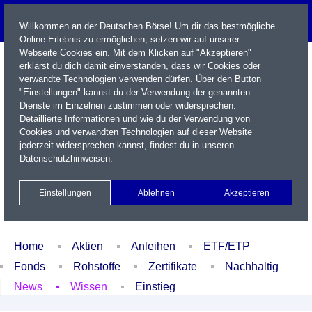
Willkommen an der Deutschen Börse! Um dir das bestmögliche
Online-Erlebnis zu ermöglichen, setzen wir auf unserer
Webseite Cookies ein. Mit dem Klicken auf "Akzeptieren"
erklärst du dich damit einverstanden, dass wir Cookies oder
verwandte Technologien verwenden dürfen. Über den Button
"Einstellungen" kannst du der Verwendung der genannten
Dienste im Einzelnen zustimmen oder widersprechen.
Detaillierte Informationen und wie du der Verwendung von
Cookies und verwandten Technologien auf dieser Website
Name / WKN / ISIN / Kürzel
jederzeit widersprechen kannst, findest du in unseren
Datenschutzhinweisen
.
Newsletter
Kontakt
English
Einstellungen
Ablehnen
Akzeptieren
Xetra Realtime
Watchlist
Portfolio
Login
Home
Aktien
Anleihen
ETF/ETP
Fonds
Rohstoffe
Zertifikate
Nachhaltig
News
Wissen
Einstieg