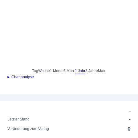
Tag
Woche
1 Monat
6 Mon.
1 Jahr
3 Jahre
Max.
► Chartanalyse
-
-
Letzter Stand
0
Veränderung zum Vortag