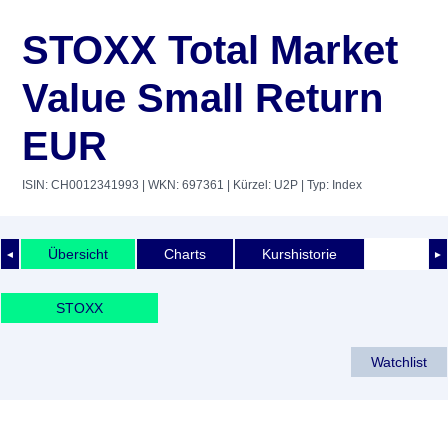
STOXX Total Market
Value Small Return
EUR
ISIN: CH0012341993
| WKN: 697361
| Kürzel: U2P
| Typ: Index
Übersicht
Charts
Kurshistorie
◄
►
STOXX
Watchlist