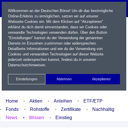
Willkommen an der Deutschen Börse! Um dir das bestmögliche
Online-Erlebnis zu ermöglichen, setzen wir auf unserer
Webseite Cookies ein. Mit dem Klicken auf "Akzeptieren"
erklärst du dich damit einverstanden, dass wir Cookies oder
verwandte Technologien verwenden dürfen. Über den Button
"Einstellungen" kannst du der Verwendung der genannten
Dienste im Einzelnen zustimmen oder widersprechen.
Detaillierte Informationen und wie du der Verwendung von
Cookies und verwandten Technologien auf dieser Website
Name / WKN / ISIN / Kürzel
jederzeit widersprechen kannst, findest du in unseren
Datenschutzhinweisen
.
Newsletter
Kontakt
English
Einstellungen
Ablehnen
Akzeptieren
Xetra Realtime
Watchlist
Portfolio
Login
Home
Aktien
Anleihen
ETF/ETP
Fonds
Rohstoffe
Zertifikate
Nachhaltig
News
Wissen
Einstieg