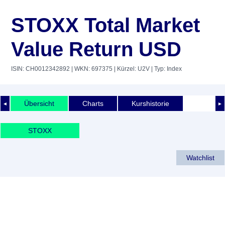
STOXX Total Market
Value Return USD
ISIN: CH0012342892
| WKN: 697375
| Kürzel: U2V
| Typ: Index
Übersicht
Charts
Kurshistorie
◄
►
STOXX
Watchlist