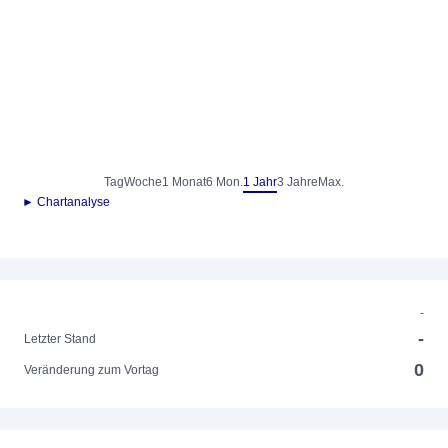
Tag
Woche
1 Monat
6 Mon.
1 Jahr
3 Jahre
Max.
► Chartanalyse
-
-
Letzter Stand
0
Veränderung zum Vortag