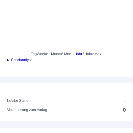
Tag
Woche
1 Monat
6 Mon.
1 Jahr
3 Jahre
Max.
► Chartanalyse
-
-
Letzter Stand
0
Veränderung zum Vortag