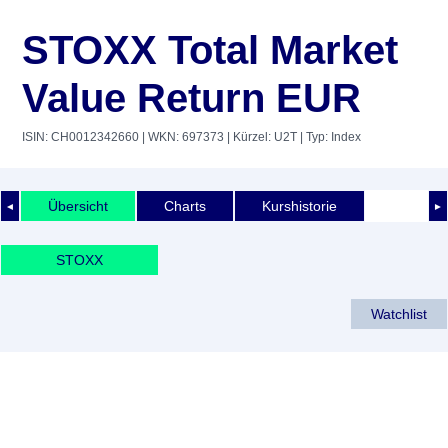
STOXX Total Market
Value Return EUR
ISIN: CH0012342660
| WKN: 697373
| Kürzel: U2T
| Typ: Index
Übersicht
Charts
Kurshistorie
◄
►
STOXX
Watchlist