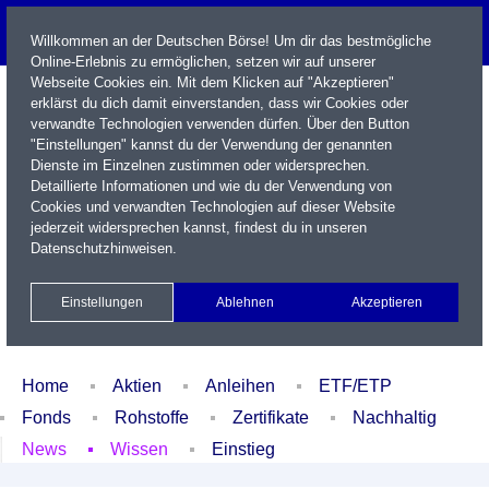
Willkommen an der Deutschen Börse! Um dir das bestmögliche
Online-Erlebnis zu ermöglichen, setzen wir auf unserer
Webseite Cookies ein. Mit dem Klicken auf "Akzeptieren"
erklärst du dich damit einverstanden, dass wir Cookies oder
verwandte Technologien verwenden dürfen. Über den Button
"Einstellungen" kannst du der Verwendung der genannten
Dienste im Einzelnen zustimmen oder widersprechen.
Detaillierte Informationen und wie du der Verwendung von
Cookies und verwandten Technologien auf dieser Website
Name / WKN / ISIN / Kürzel
jederzeit widersprechen kannst, findest du in unseren
Datenschutzhinweisen
.
Newsletter
Kontakt
English
Einstellungen
Ablehnen
Akzeptieren
Xetra Realtime
Watchlist
Portfolio
Login
Home
Aktien
Anleihen
ETF/ETP
Fonds
Rohstoffe
Zertifikate
Nachhaltig
News
Wissen
Einstieg