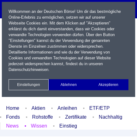
Willkommen an der Deutschen Börse! Um dir das bestmögliche
Online-Erlebnis zu ermöglichen, setzen wir auf unserer
Webseite Cookies ein. Mit dem Klicken auf "Akzeptieren"
erklärst du dich damit einverstanden, dass wir Cookies oder
verwandte Technologien verwenden dürfen. Über den Button
"Einstellungen" kannst du der Verwendung der genannten
Dienste im Einzelnen zustimmen oder widersprechen.
Detaillierte Informationen und wie du der Verwendung von
Cookies und verwandten Technologien auf dieser Website
Name / WKN / ISIN / Kürzel
jederzeit widersprechen kannst, findest du in unseren
Datenschutzhinweisen
.
Newsletter
Kontakt
English
Einstellungen
Ablehnen
Akzeptieren
Xetra Realtime
Watchlist
Portfolio
Login
Home
Aktien
Anleihen
ETF/ETP
Fonds
Rohstoffe
Zertifikate
Nachhaltig
News
Wissen
Einstieg