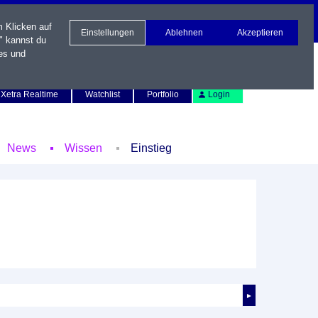
m Klicken auf
Einstellungen
Ablehnen
Akzeptieren
" kannst du
es und
Newsletter
Kontakt
English
Xetra Realtime
Watchlist
Portfolio
Login
News
Wissen
Einstieg
►