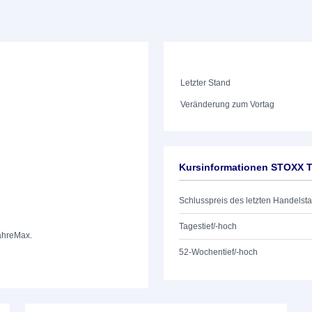
Letzter Stand
Veränderung zum Vortag
Kursinformationen STOXX To
Schlusspreis des letzten Handelst
Tagestief/-hoch
ahre
Max.
52-Wochentief/-hoch