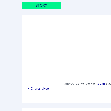
STOXX
Tag
Woche
1 Monat
6 Mon.
1 Jahr
3 J
► Chartanalyse