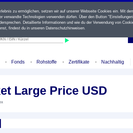
ebnis zu ermöglichen, setzen wir auf unserer Webseite Cookies ein. Mit de
der verwandte Technologien verwenden dürfen. Über den Button "Einstellungen
ersprechen. Detaillierte Informationen und wie du der Verwendung von Cooki
nst, findest du in unseren
Datenschutzhinweisen
.
KN / ISIN / Kürzel
Fonds
Rohstoffe
Zertifikate
Nachhaltig
et Large Price USD
ex