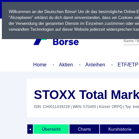
LIVE
Willkommen an der Deutschen Börse! Um dir das bestmögliche Online-Erl
"Akzeptieren" erklärst du dich damit einverstanden, dass wir Cookies o
der Verwendung der genannten Dienste im Einzelnen zustimmen oder wid
verwandten Technologien auf dieser Website jederzeit widersprechen kan
Name / W
Home
Aktien
Anleihen
ETF/ETP
STOXX Total Mark
ISIN: CH0011439228
| WKN: 570485
| Kürzel: ORFQ
| Typ: Ind
Übersicht
Charts
Kurshistorie
◄