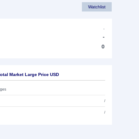
Watchlist
-
-
0
tal Market Large Price USD
ages
/
/