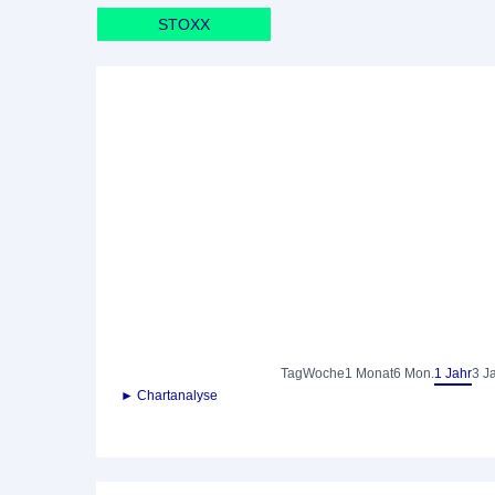
STOXX
Tag
Woche
1 Monat
6 Mon.
1 Jahr
3 J
► Chartanalyse