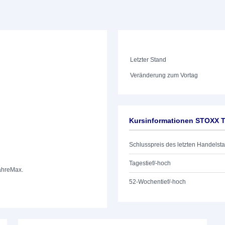
Letzter Stand
Veränderung zum Vortag
Kursinformationen STOXX To
Schlusspreis des letzten Handelst
Tagestief/-hoch
ahre
Max.
52-Wochentief/-hoch