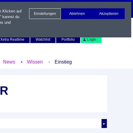
m Klicken auf
Einstellungen
Ablehnen
Akzeptieren
" kannst du
es und
Newsletter
Kontakt
English
Xetra Realtime
Watchlist
Portfolio
Login
News
Wissen
Einstieg
UR
►