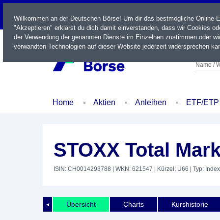
LIVE
Willkommen an der Deutschen Börse! Um dir das bestmögliche Online-Erl
"Akzeptieren" erklärst du dich damit einverstanden, dass wir Cookies o
der Verwendung der genannten Dienste im Einzelnen zustimmen oder wid
verwandten Technologien auf dieser Website jederzeit widersprechen kan
Name / W
Home
Aktien
Anleihen
ETF/ETP
STOXX Total Mark
ISIN: CH0014293788
| WKN: 621547
| Kürzel: U66
| Typ: Index
Übersicht
Charts
Kurshistorie
◄