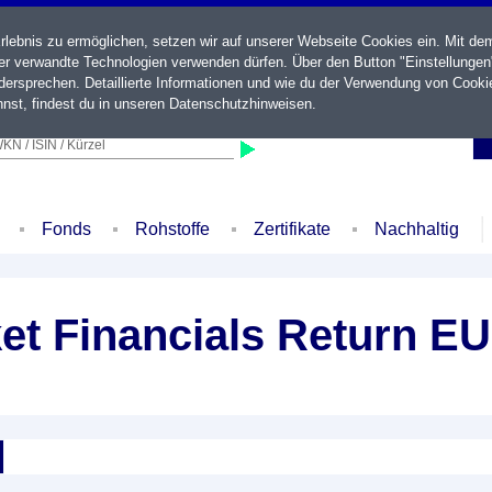
ebnis zu ermöglichen, setzen wir auf unserer Webseite Cookies ein. Mit de
der verwandte Technologien verwenden dürfen. Über den Button "Einstellungen
ersprechen. Detaillierte Informationen und wie du der Verwendung von Cooki
nst, findest du in unseren
Datenschutzhinweisen
.
KN / ISIN / Kürzel
Fonds
Rohstoffe
Zertifikate
Nachhaltig
et Financials Return E