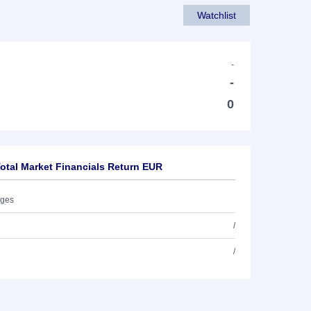
Watchlist
-
-
0
tal Market Financials Return EUR
ages
/
/