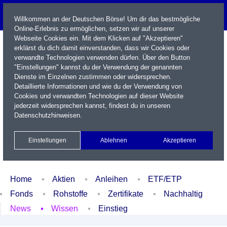
Willkommen an der Deutschen Börse! Um dir das bestmögliche
Online-Erlebnis zu ermöglichen, setzen wir auf unserer
Webseite Cookies ein. Mit dem Klicken auf "Akzeptieren"
erklärst du dich damit einverstanden, dass wir Cookies oder
verwandte Technologien verwenden dürfen. Über den Button
"Einstellungen" kannst du der Verwendung der genannten
Dienste im Einzelnen zustimmen oder widersprechen.
Detaillierte Informationen und wie du der Verwendung von
Cookies und verwandten Technologien auf dieser Website
Name / WKN / ISIN / Kürzel
jederzeit widersprechen kannst, findest du in unseren
Datenschutzhinweisen
.
Newsletter
Kontakt
English
Einstellungen
Ablehnen
Akzeptieren
Xetra Realtime
Watchlist
Portfolio
Login
Home
Aktien
Anleihen
ETF/ETP
Fonds
Rohstoffe
Zertifikate
Nachhaltig
News
Wissen
Einstieg