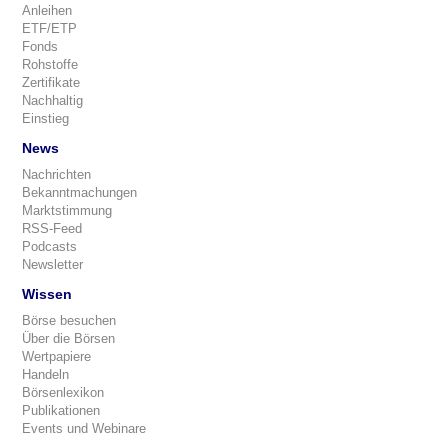
Anleihen
ETF/ETP
Fonds
Rohstoffe
Zertifikate
Nachhaltig
Einstieg
News
Nachrichten
Bekanntmachungen
Marktstimmung
RSS-Feed
Podcasts
Newsletter
Wissen
Börse besuchen
Über die Börsen
Wertpapiere
Handeln
Börsenlexikon
Publikationen
Events und Webinare