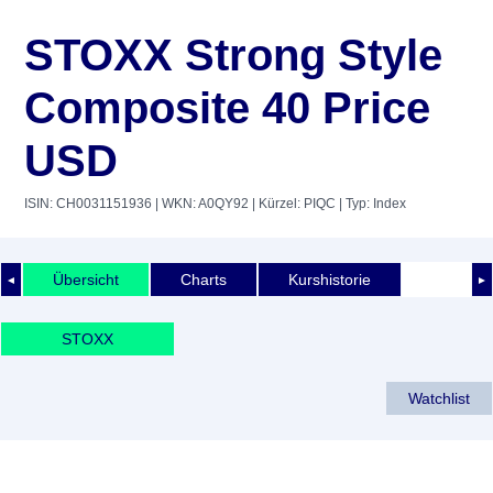
STOXX Strong Style
Composite 40 Price
USD
ISIN: CH0031151936
| WKN: A0QY92
| Kürzel: PIQC
| Typ: Index
Übersicht
Charts
Kurshistorie
◄
►
STOXX
Watchlist