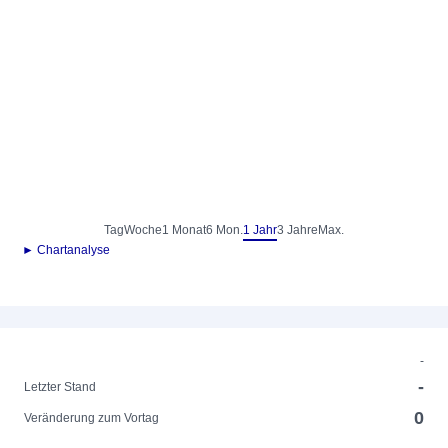
Tag
Woche
1 Monat
6 Mon.
1 Jahr
3 Jahre
Max.
► Chartanalyse
-
-
Letzter Stand
0
Veränderung zum Vortag