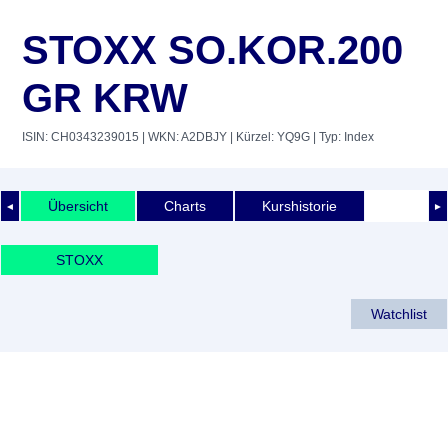
STOXX SO.KOR.200
GR KRW
ISIN: CH0343239015
| WKN: A2DBJY
| Kürzel: YQ9G
| Typ: Index
Übersicht
Charts
Kurshistorie
◄
►
STOXX
Watchlist