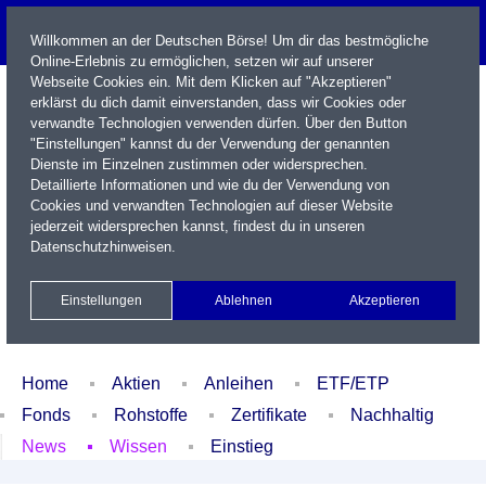
Willkommen an der Deutschen Börse! Um dir das bestmögliche
Online-Erlebnis zu ermöglichen, setzen wir auf unserer
Webseite Cookies ein. Mit dem Klicken auf "Akzeptieren"
erklärst du dich damit einverstanden, dass wir Cookies oder
verwandte Technologien verwenden dürfen. Über den Button
"Einstellungen" kannst du der Verwendung der genannten
Dienste im Einzelnen zustimmen oder widersprechen.
Detaillierte Informationen und wie du der Verwendung von
Cookies und verwandten Technologien auf dieser Website
Name / WKN / ISIN / Kürzel
jederzeit widersprechen kannst, findest du in unseren
Datenschutzhinweisen
.
Newsletter
Kontakt
English
Einstellungen
Ablehnen
Akzeptieren
Xetra Realtime
Watchlist
Portfolio
Login
Home
Aktien
Anleihen
ETF/ETP
Fonds
Rohstoffe
Zertifikate
Nachhaltig
News
Wissen
Einstieg