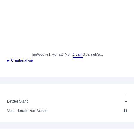
Tag
Woche
1 Monat
6 Mon.
1 Jahr
3 Jahre
Max.
► Chartanalyse
-
-
Letzter Stand
0
Veränderung zum Vortag