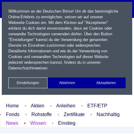
Willkommen an der Deutschen Börse! Um dir das bestmögliche
Online-Erlebnis zu ermöglichen, setzen wir auf unserer
Webseite Cookies ein. Mit dem Klicken auf "Akzeptieren"
erklärst du dich damit einverstanden, dass wir Cookies oder
verwandte Technologien verwenden dürfen. Über den Button
"Einstellungen" kannst du der Verwendung der genannten
Dienste im Einzelnen zustimmen oder widersprechen.
Detaillierte Informationen und wie du der Verwendung von
Cookies und verwandten Technologien auf dieser Website
Name / WKN / ISIN / Kürzel
jederzeit widersprechen kannst, findest du in unseren
Datenschutzhinweisen
.
Newsletter
Kontakt
English
Einstellungen
Ablehnen
Akzeptieren
Xetra Realtime
Watchlist
Portfolio
Login
Home
Aktien
Anleihen
ETF/ETP
Fonds
Rohstoffe
Zertifikate
Nachhaltig
News
Wissen
Einstieg