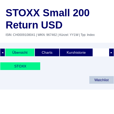
STOXX Small 200
Return USD
ISIN: CH0009108041
| WKN: 967462
| Kürzel: YY1W
| Typ: Index
Übersicht
Charts
Kurshistorie
◄
►
STOXX
Watchlist