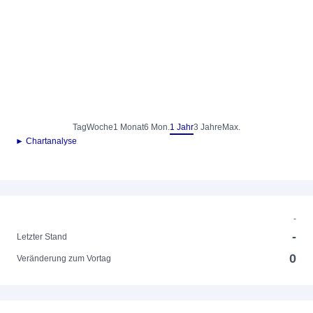
Tag
Woche
1 Monat
6 Mon.
1 Jahr
3 Jahre
Max.
► Chartanalyse
-
-
Letzter Stand
0
Veränderung zum Vortag