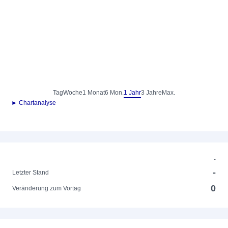
Tag
Woche
1 Monat
6 Mon.
1 Jahr
3 Jahre
Max.
► Chartanalyse
-
-
Letzter Stand
0
Veränderung zum Vortag