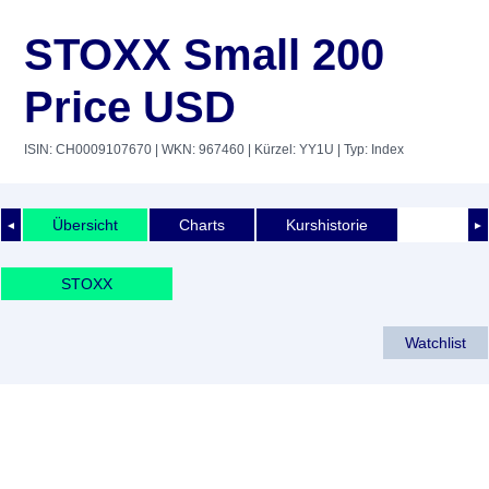
STOXX Small 200
Price USD
ISIN: CH0009107670
| WKN: 967460
| Kürzel: YY1U
| Typ: Index
Übersicht
Charts
Kurshistorie
◄
►
STOXX
Watchlist