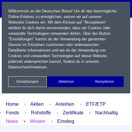
Willkommen an der Deutschen Börse! Um dir das bestmögliche
Online-Erlebnis zu ermöglichen, setzen wir auf unserer
Webseite Cookies ein. Mit dem Klicken auf "Akzeptieren"
erklärst du dich damit einverstanden, dass wir Cookies oder
verwandte Technologien verwenden dürfen. Über den Button
"Einstellungen" kannst du der Verwendung der genannten
Dienste im Einzelnen zustimmen oder widersprechen.
Detaillierte Informationen und wie du der Verwendung von
Cookies und verwandten Technologien auf dieser Website
Name / WKN / ISIN / Kürzel
jederzeit widersprechen kannst, findest du in unseren
Datenschutzhinweisen
.
Newsletter
Kontakt
English
Einstellungen
Ablehnen
Akzeptieren
Xetra Realtime
Watchlist
Portfolio
Login
Home
Aktien
Anleihen
ETF/ETP
Fonds
Rohstoffe
Zertifikate
Nachhaltig
News
Wissen
Einstieg