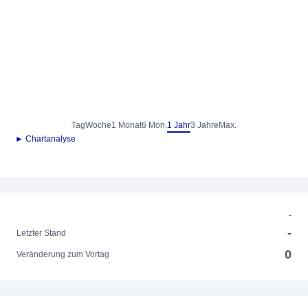
Tag
Woche
1 Monat
6 Mon.
1 Jahr
3 Jahre
Max.
► Chartanalyse
-
-
Letzter Stand
0
Veränderung zum Vortag