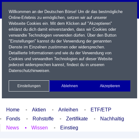
Willkommen an der Deutschen Börse! Um dir das bestmögliche
Online-Erlebnis zu ermöglichen, setzen wir auf unserer
Webseite Cookies ein. Mit dem Klicken auf "Akzeptieren"
erklärst du dich damit einverstanden, dass wir Cookies oder
verwandte Technologien verwenden dürfen. Über den Button
"Einstellungen" kannst du der Verwendung der genannten
Dienste im Einzelnen zustimmen oder widersprechen.
Detaillierte Informationen und wie du der Verwendung von
Cookies und verwandten Technologien auf dieser Website
Name / WKN / ISIN / Kürzel
jederzeit widersprechen kannst, findest du in unseren
Datenschutzhinweisen
.
Newsletter
Kontakt
English
Einstellungen
Ablehnen
Akzeptieren
Xetra Realtime
Watchlist
Portfolio
Login
Home
Aktien
Anleihen
ETF/ETP
Fonds
Rohstoffe
Zertifikate
Nachhaltig
News
Wissen
Einstieg