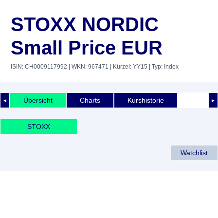
STOXX NORDIC
Small Price EUR
ISIN: CH0009117992
| WKN: 967471
| Kürzel: YY15
| Typ: Index
Übersicht
Charts
Kurshistorie
◄
►
STOXX
Watchlist