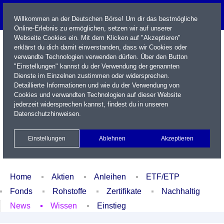
Willkommen an der Deutschen Börse! Um dir das bestmögliche
Online-Erlebnis zu ermöglichen, setzen wir auf unserer
Webseite Cookies ein. Mit dem Klicken auf "Akzeptieren"
erklärst du dich damit einverstanden, dass wir Cookies oder
verwandte Technologien verwenden dürfen. Über den Button
"Einstellungen" kannst du der Verwendung der genannten
Dienste im Einzelnen zustimmen oder widersprechen.
Detaillierte Informationen und wie du der Verwendung von
Cookies und verwandten Technologien auf dieser Website
Name / WKN / ISIN / Kürzel
jederzeit widersprechen kannst, findest du in unseren
Datenschutzhinweisen
.
Newsletter
Kontakt
English
Einstellungen
Ablehnen
Akzeptieren
Xetra Realtime
Watchlist
Portfolio
Login
Home
Aktien
Anleihen
ETF/ETP
Fonds
Rohstoffe
Zertifikate
Nachhaltig
News
Wissen
Einstieg