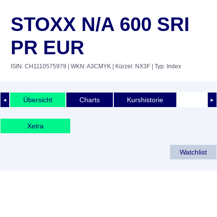
STOXX N/A 600 SRI
PR EUR
ISIN: CH1110575979
| WKN: A3CMYK
| Kürzel: NX3F
| Typ: Index
Übersicht
Charts
Kurshistorie
◄
►
Xetra
Watchlist