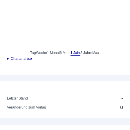
Tag
Woche
1 Monat
6 Mon.
1 Jahr
3 Jahre
Max.
► Chartanalyse
-
-
Letzter Stand
0
Veränderung zum Vortag