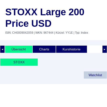
STOXX Large 200
Price USD
ISIN: CH0009042059
| WKN: 967444
| Kürzel: YY1E
| Typ: Index
Übersicht
Charts
Kurshistorie
◄
►
STOXX
Watchlist