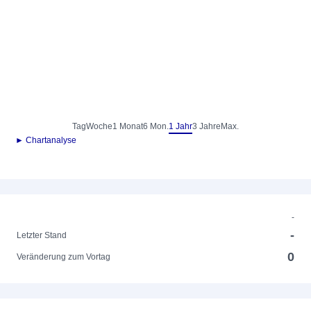
Tag
Woche
1 Monat
6 Mon.
1 Jahr
3 Jahre
Max.
► Chartanalyse
-
-
Letzter Stand
0
Veränderung zum Vortag