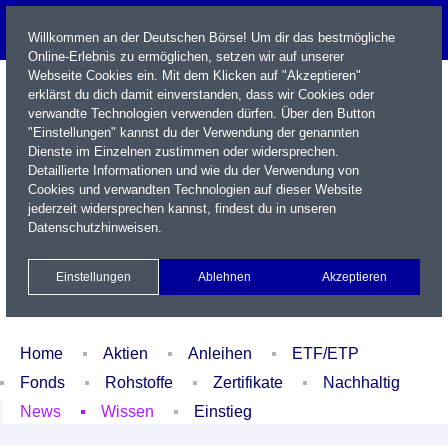
Willkommen an der Deutschen Börse! Um dir das bestmögliche
Online-Erlebnis zu ermöglichen, setzen wir auf unserer
Webseite Cookies ein. Mit dem Klicken auf "Akzeptieren"
erklärst du dich damit einverstanden, dass wir Cookies oder
verwandte Technologien verwenden dürfen. Über den Button
"Einstellungen" kannst du der Verwendung der genannten
Dienste im Einzelnen zustimmen oder widersprechen.
Detaillierte Informationen und wie du der Verwendung von
Cookies und verwandten Technologien auf dieser Website
Name / WKN / ISIN / Kürzel
jederzeit widersprechen kannst, findest du in unseren
Datenschutzhinweisen
.
Newsletter
Kontakt
English
Einstellungen
Ablehnen
Akzeptieren
Xetra Realtime
Watchlist
Portfolio
Login
Home
Aktien
Anleihen
ETF/ETP
Fonds
Rohstoffe
Zertifikate
Nachhaltig
News
Wissen
Einstieg