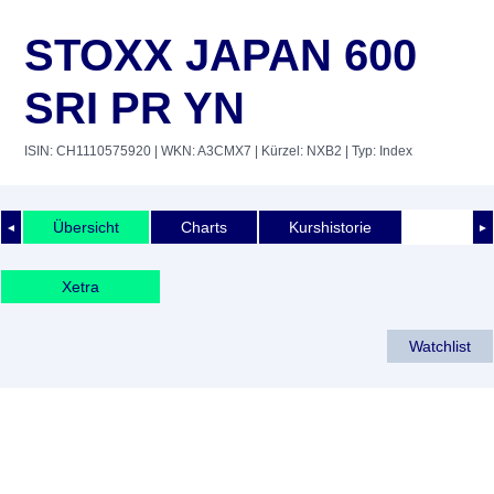
STOXX JAPAN 600
SRI PR YN
ISIN: CH1110575920
| WKN: A3CMX7
| Kürzel: NXB2
| Typ: Index
Übersicht
Charts
Kurshistorie
◄
►
Xetra
Watchlist