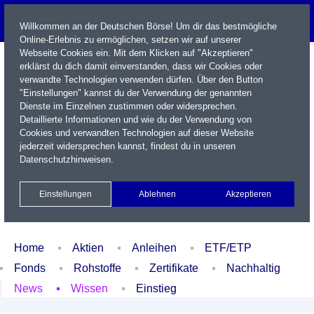
Willkommen an der Deutschen Börse! Um dir das bestmögliche
Online-Erlebnis zu ermöglichen, setzen wir auf unserer
Webseite Cookies ein. Mit dem Klicken auf "Akzeptieren"
erklärst du dich damit einverstanden, dass wir Cookies oder
verwandte Technologien verwenden dürfen. Über den Button
"Einstellungen" kannst du der Verwendung der genannten
Dienste im Einzelnen zustimmen oder widersprechen.
Detaillierte Informationen und wie du der Verwendung von
Cookies und verwandten Technologien auf dieser Website
Name / WKN / ISIN / Kürzel
jederzeit widersprechen kannst, findest du in unseren
Datenschutzhinweisen
.
Newsletter
Kontakt
English
Einstellungen
Ablehnen
Akzeptieren
Xetra Realtime
Watchlist
Portfolio
Login
Home
Aktien
Anleihen
ETF/ETP
Fonds
Rohstoffe
Zertifikate
Nachhaltig
News
Wissen
Einstieg