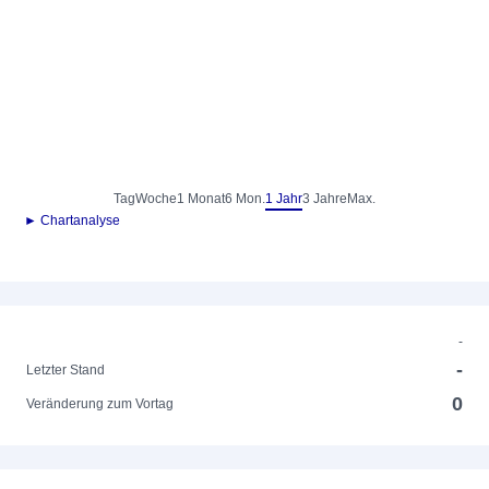
Tag
Woche
1 Monat
6 Mon.
1 Jahr
3 Jahre
Max.
► Chartanalyse
-
-
Letzter Stand
0
Veränderung zum Vortag