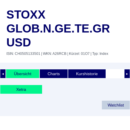
STOXX
GLOB.N.GE.TE.GR
USD
ISIN: CH0505133501
| WKN: A26RCB
| Kürzel: 01O7
| Typ: Index
Übersicht
Charts
Kurshistorie
◄
►
Xetra
Watchlist