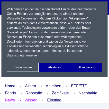
Willkommen an der Deutschen Börse! Um dir das bestmögliche
Online-Erlebnis zu ermöglichen, setzen wir auf unserer
Webseite Cookies ein. Mit dem Klicken auf "Akzeptieren"
erklärst du dich damit einverstanden, dass wir Cookies oder
verwandte Technologien verwenden dürfen. Über den Button
"Einstellungen" kannst du der Verwendung der genannten
Dienste im Einzelnen zustimmen oder widersprechen.
Detaillierte Informationen und wie du der Verwendung von
Cookies und verwandten Technologien auf dieser Website
Name / WKN / ISIN / Kürzel
jederzeit widersprechen kannst, findest du in unseren
Datenschutzhinweisen
.
Newsletter
Kontakt
English
Einstellungen
Ablehnen
Akzeptieren
Xetra Realtime
Watchlist
Portfolio
Login
Home
Aktien
Anleihen
ETF/ETP
Fonds
Rohstoffe
Zertifikate
Nachhaltig
News
Wissen
Einstieg