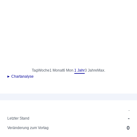
Tag
Woche
1 Monat
6 Mon.
1 Jahr
3 Jahre
Max.
► Chartanalyse
-
-
Letzter Stand
0
Veränderung zum Vortag