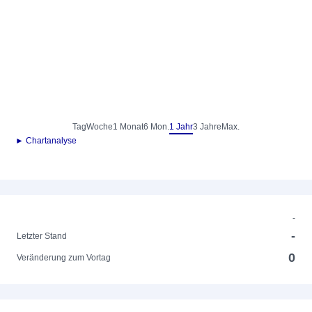
Tag
Woche
1 Monat
6 Mon.
1 Jahr
3 Jahre
Max.
► Chartanalyse
-
-
Letzter Stand
0
Veränderung zum Vortag