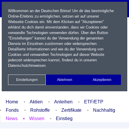
Willkommen an der Deutschen Börse! Um dir das bestmögliche
Online-Erlebnis zu ermöglichen, setzen wir auf unserer
Webseite Cookies ein. Mit dem Klicken auf "Akzeptieren"
erklärst du dich damit einverstanden, dass wir Cookies oder
verwandte Technologien verwenden dürfen. Über den Button
"Einstellungen" kannst du der Verwendung der genannten
Dienste im Einzelnen zustimmen oder widersprechen.
Detaillierte Informationen und wie du der Verwendung von
Cookies und verwandten Technologien auf dieser Website
Name / WKN / ISIN / Kürzel
jederzeit widersprechen kannst, findest du in unseren
Datenschutzhinweisen
.
Newsletter
Kontakt
English
Einstellungen
Ablehnen
Akzeptieren
Xetra Realtime
Watchlist
Portfolio
Login
Home
Aktien
Anleihen
ETF/ETP
Fonds
Rohstoffe
Zertifikate
Nachhaltig
News
Wissen
Einstieg