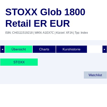
STOXX Glob 1800
Retail ER EUR
ISIN: CH0111519218
| WKN: A1EX7C
| Kürzel: XFJA
| Typ: Index
Übersicht
Charts
Kurshistorie
◄
►
STOXX
Watchlist