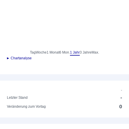
Tag
Woche
1 Monat
6 Mon.
1 Jahr
3 Jahre
Max.
► Chartanalyse
-
-
Letzter Stand
0
Veränderung zum Vortag