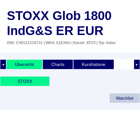
STOXX Glob 1800
IndG&S ER EUR
ISIN: CH0111518731
| WKN: A1EX6U
| Kürzel: XF2S
| Typ: Index
Übersicht
Charts
Kurshistorie
◄
►
STOXX
Watchlist