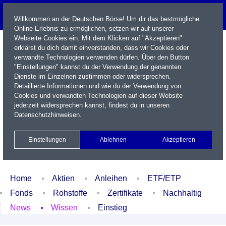
Willkommen an der Deutschen Börse! Um dir das bestmögliche
Online-Erlebnis zu ermöglichen, setzen wir auf unserer
Webseite Cookies ein. Mit dem Klicken auf "Akzeptieren"
erklärst du dich damit einverstanden, dass wir Cookies oder
verwandte Technologien verwenden dürfen. Über den Button
"Einstellungen" kannst du der Verwendung der genannten
Dienste im Einzelnen zustimmen oder widersprechen.
Detaillierte Informationen und wie du der Verwendung von
Cookies und verwandten Technologien auf dieser Website
Name / WKN / ISIN / Kürzel
jederzeit widersprechen kannst, findest du in unseren
Datenschutzhinweisen
.
Newsletter
Kontakt
English
Einstellungen
Ablehnen
Akzeptieren
Xetra Realtime
Watchlist
Portfolio
Login
Home
Aktien
Anleihen
ETF/ETP
Fonds
Rohstoffe
Zertifikate
Nachhaltig
News
Wissen
Einstieg