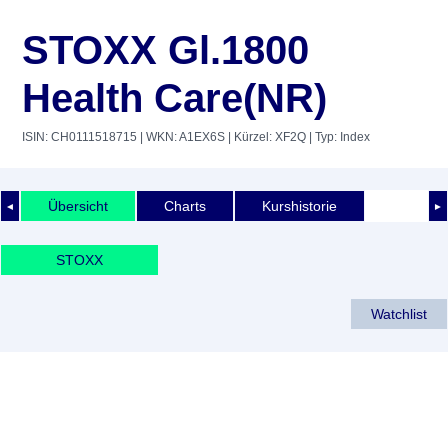
STOXX Gl.1800
Health Care(NR)
ISIN: CH0111518715
| WKN: A1EX6S
| Kürzel: XF2Q
| Typ: Index
Übersicht
Charts
Kurshistorie
◄
►
STOXX
Watchlist