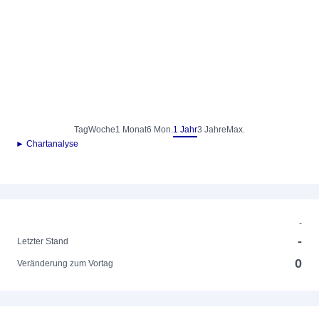
Tag
Woche
1 Monat
6 Mon.
1 Jahr
3 Jahre
Max.
► Chartanalyse
-
-
Letzter Stand
0
Veränderung zum Vortag