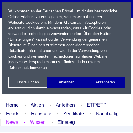
Willkommen an der Deutschen Börse! Um dir das bestmögliche
Online-Erlebnis zu ermöglichen, setzen wir auf unserer
Webseite Cookies ein. Mit dem Klicken auf "Akzeptieren"
erklärst du dich damit einverstanden, dass wir Cookies oder
verwandte Technologien verwenden dürfen. Über den Button
"Einstellungen" kannst du der Verwendung der genannten
Dienste im Einzelnen zustimmen oder widersprechen.
Detaillierte Informationen und wie du der Verwendung von
Cookies und verwandten Technologien auf dieser Website
Name / WKN / ISIN / Kürzel
jederzeit widersprechen kannst, findest du in unseren
Datenschutzhinweisen
.
Newsletter
Kontakt
English
Einstellungen
Ablehnen
Akzeptieren
Xetra Realtime
Watchlist
Portfolio
Login
Home
Aktien
Anleihen
ETF/ETP
Fonds
Rohstoffe
Zertifikate
Nachhaltig
News
Wissen
Einstieg