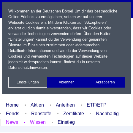
Willkommen an der Deutschen Börse! Um dir das bestmögliche
Online-Erlebnis zu ermöglichen, setzen wir auf unserer
Webseite Cookies ein. Mit dem Klicken auf "Akzeptieren"
erklärst du dich damit einverstanden, dass wir Cookies oder
verwandte Technologien verwenden dürfen. Über den Button
"Einstellungen" kannst du der Verwendung der genannten
Dienste im Einzelnen zustimmen oder widersprechen.
Detaillierte Informationen und wie du der Verwendung von
Cookies und verwandten Technologien auf dieser Website
Name / WKN / ISIN / Kürzel
jederzeit widersprechen kannst, findest du in unseren
Datenschutzhinweisen
.
Newsletter
Kontakt
English
Einstellungen
Ablehnen
Akzeptieren
Xetra Realtime
Watchlist
Portfolio
Login
Home
Aktien
Anleihen
ETF/ETP
Fonds
Rohstoffe
Zertifikate
Nachhaltig
News
Wissen
Einstieg