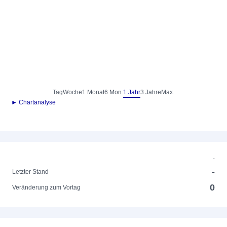
Tag
Woche
1 Monat
6 Mon.
1 Jahr
3 Jahre
Max.
► Chartanalyse
-
-
Letzter Stand
0
Veränderung zum Vortag