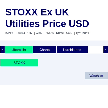
STOXX Ex UK
Utilities Price USD
ISIN: CH0004415169
| WKN: 966455
| Kürzel: SXK9
| Typ: Index
Übersicht
Charts
Kurshistorie
◄
►
STOXX
Watchlist