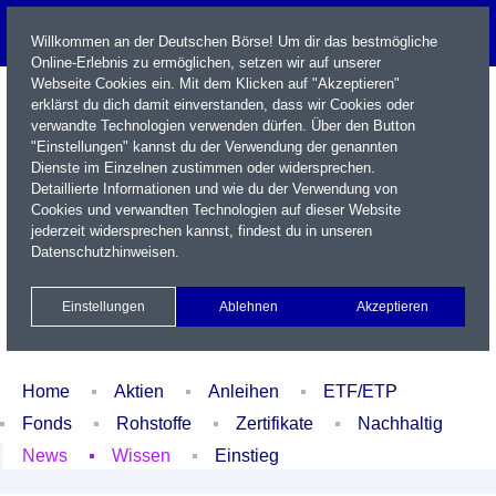
Willkommen an der Deutschen Börse! Um dir das bestmögliche
Online-Erlebnis zu ermöglichen, setzen wir auf unserer
Webseite Cookies ein. Mit dem Klicken auf "Akzeptieren"
erklärst du dich damit einverstanden, dass wir Cookies oder
verwandte Technologien verwenden dürfen. Über den Button
"Einstellungen" kannst du der Verwendung der genannten
Dienste im Einzelnen zustimmen oder widersprechen.
Detaillierte Informationen und wie du der Verwendung von
Cookies und verwandten Technologien auf dieser Website
Name / WKN / ISIN / Kürzel
jederzeit widersprechen kannst, findest du in unseren
Datenschutzhinweisen
.
Newsletter
Kontakt
English
Einstellungen
Ablehnen
Akzeptieren
Xetra Realtime
Watchlist
Portfolio
Login
Home
Aktien
Anleihen
ETF/ETP
Fonds
Rohstoffe
Zertifikate
Nachhaltig
News
Wissen
Einstieg