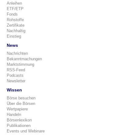
Anleihen
ETF/ETP
Fonds
Rohstoffe
Zertifikate
Nachhaltig
Einstieg
News
Nachrichten
Bekanntmachungen
Marktstimmung
RSS-Feed
Podcasts
Newsletter
Wissen
Börse besuchen
Über die Börsen
Wertpapiere
Handeln
Börsenlexikon
Publikationen
Events und Webinare