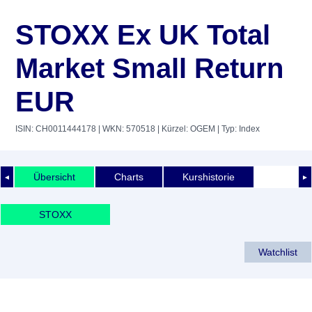
STOXX Ex UK Total
Market Small Return
EUR
ISIN: CH0011444178
| WKN: 570518
| Kürzel: OGEM
| Typ: Index
Übersicht
Charts
Kurshistorie
◄
►
STOXX
Watchlist