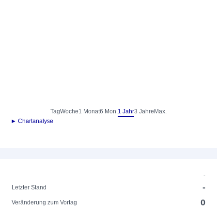
Tag
Woche
1 Monat
6 Mon.
1 Jahr
3 Jahre
Max.
► Chartanalyse
-
-
Letzter Stand
0
Veränderung zum Vortag