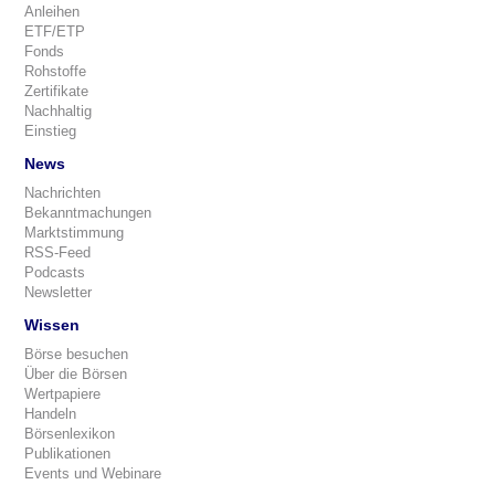
Anleihen
ETF/ETP
Fonds
Rohstoffe
Zertifikate
Nachhaltig
Einstieg
News
Nachrichten
Bekanntmachungen
Marktstimmung
RSS-Feed
Podcasts
Newsletter
Wissen
Börse besuchen
Über die Börsen
Wertpapiere
Handeln
Börsenlexikon
Publikationen
Events und Webinare