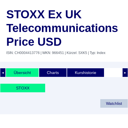
STOXX Ex UK
Telecommunications
Price USD
ISIN: CH0004413776
| WKN: 966451
| Kürzel: SXK5
| Typ: Index
Übersicht
Charts
Kurshistorie
◄
►
STOXX
Watchlist