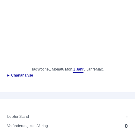
Tag
Woche
1 Monat
6 Mon.
1 Jahr
3 Jahre
Max.
► Chartanalyse
-
-
Letzter Stand
0
Veränderung zum Vortag