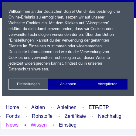
Willkommen an der Deutschen Börse! Um dir das bestmögliche
Online-Erlebnis zu ermöglichen, setzen wir auf unserer
Webseite Cookies ein. Mit dem Klicken auf "Akzeptieren"
erklärst du dich damit einverstanden, dass wir Cookies oder
verwandte Technologien verwenden dürfen. Über den Button
"Einstellungen" kannst du der Verwendung der genannten
Dienste im Einzelnen zustimmen oder widersprechen.
Detaillierte Informationen und wie du der Verwendung von
Cookies und verwandten Technologien auf dieser Website
Name / WKN / ISIN / Kürzel
jederzeit widersprechen kannst, findest du in unseren
Datenschutzhinweisen
.
Newsletter
Kontakt
English
Einstellungen
Ablehnen
Akzeptieren
Xetra Realtime
Watchlist
Portfolio
Login
Home
Aktien
Anleihen
ETF/ETP
Fonds
Rohstoffe
Zertifikate
Nachhaltig
News
Wissen
Einstieg