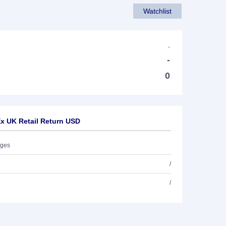
Watchlist
-
-
0
x UK Retail Return USD
ages
/
/