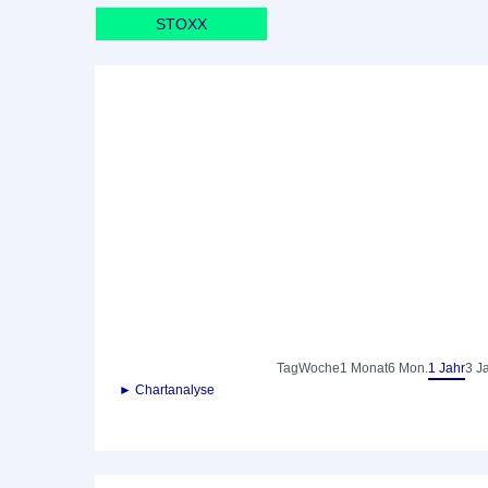
STOXX
Tag
Woche
1 Monat
6 Mon.
1 Jahr
3 J
► Chartanalyse