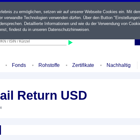
ebnis zu ermöglichen, setzen wir auf unserer Webseite Cookies ein. Mit de
der verwandte Technologien verwenden dürfen. Über den Button "Einstellungen
ersprechen. Detaillierte Informationen und wie du der Verwendung von Cooki
nst, findest du in unseren
Datenschutzhinweisen
.
KN / ISIN / Kürzel
Fonds
Rohstoffe
Zertifikate
Nachhaltig
ail Return USD
ex