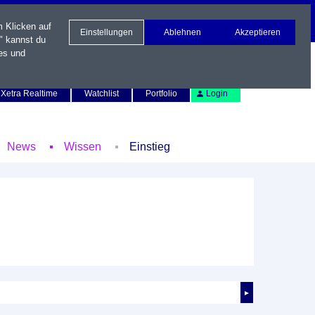
m Klicken auf
Einstellungen
Ablehnen
Akzeptieren
" kannst du
es und
Newsletter
Kontakt
English
Xetra Realtime
Watchlist
Portfolio
Login
News
Wissen
Einstieg
►