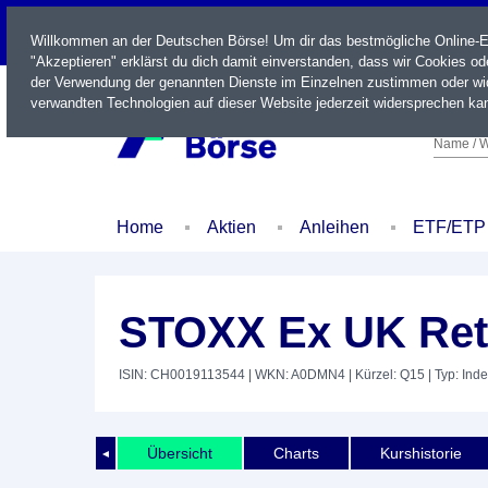
LIVE
Willkommen an der Deutschen Börse! Um dir das bestmögliche Online-Erl
"Akzeptieren" erklärst du dich damit einverstanden, dass wir Cookies o
der Verwendung der genannten Dienste im Einzelnen zustimmen oder wid
verwandten Technologien auf dieser Website jederzeit widersprechen kan
Name / W
Home
Aktien
Anleihen
ETF/ETP
STOXX Ex UK Ret
ISIN: CH0019113544
| WKN: A0DMN4
| Kürzel: Q15
| Typ: Ind
Übersicht
Charts
Kurshistorie
◄