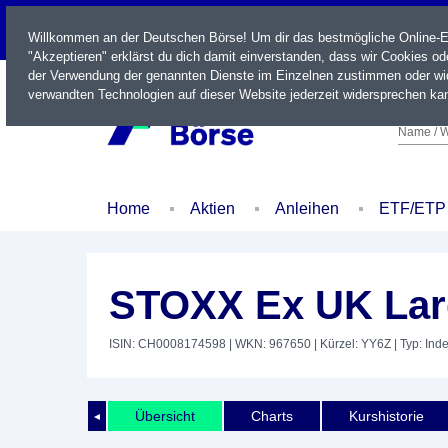
LIVE
Willkommen an der Deutschen Börse! Um dir das bestmögliche Online-Erl
"Akzeptieren" erklärst du dich damit einverstanden, dass wir Cookies o
der Verwendung der genannten Dienste im Einzelnen zustimmen oder wid
verwandten Technologien auf dieser Website jederzeit widersprechen kan
Name / W
Home
Aktien
Anleihen
ETF/ETP
STOXX Ex UK Lar
ISIN: CH0008174598
| WKN: 967650
| Kürzel: YY6Z
| Typ: Ind
Übersicht
Charts
Kurshistorie
◄