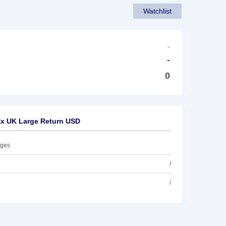
Watchlist
-
-
0
x UK Large Return USD
ages
/
/