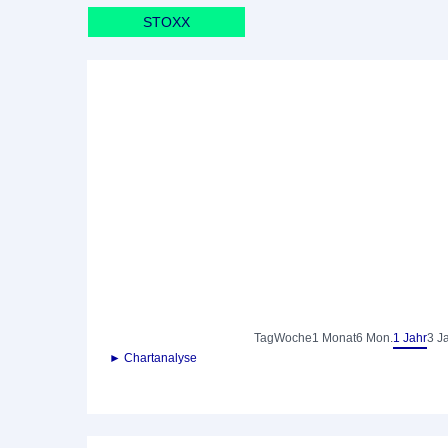
STOXX
Tag
Woche
1 Monat
6 Mon.
1 Jahr
3 J
► Chartanalyse