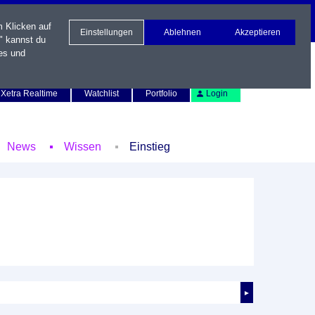
m Klicken auf
Einstellungen
Ablehnen
Akzeptieren
" kannst du
es und
Newsletter
Kontakt
English
Xetra Realtime
Watchlist
Portfolio
Login
News
Wissen
Einstieg
►