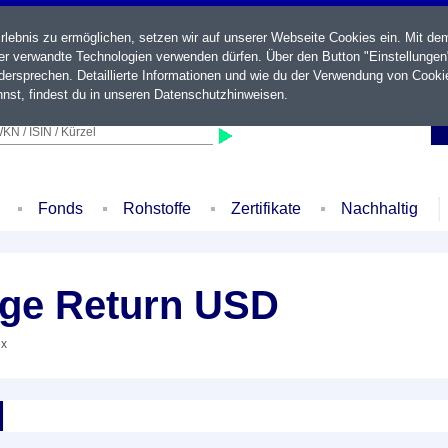
ebnis zu ermöglichen, setzen wir auf unserer Webseite Cookies ein. Mit de
der verwandte Technologien verwenden dürfen. Über den Button "Einstellungen
ersprechen. Detaillierte Informationen und wie du der Verwendung von Cooki
nst, findest du in unseren
Datenschutzhinweisen
.
KN / ISIN / Kürzel
Fonds
Rohstoffe
Zertifikate
Nachhaltig
ge Return USD
ex