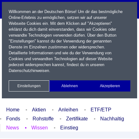
Willkommen an der Deutschen Börse! Um dir das bestmögliche
Online-Erlebnis zu ermöglichen, setzen wir auf unserer
Webseite Cookies ein. Mit dem Klicken auf "Akzeptieren"
erklärst du dich damit einverstanden, dass wir Cookies oder
verwandte Technologien verwenden dürfen. Über den Button
"Einstellungen" kannst du der Verwendung der genannten
Dienste im Einzelnen zustimmen oder widersprechen.
Detaillierte Informationen und wie du der Verwendung von
Cookies und verwandten Technologien auf dieser Website
Name / WKN / ISIN / Kürzel
jederzeit widersprechen kannst, findest du in unseren
Datenschutzhinweisen
.
Newsletter
Kontakt
English
Einstellungen
Ablehnen
Akzeptieren
Xetra Realtime
Watchlist
Portfolio
Login
Home
Aktien
Anleihen
ETF/ETP
Fonds
Rohstoffe
Zertifikate
Nachhaltig
News
Wissen
Einstieg