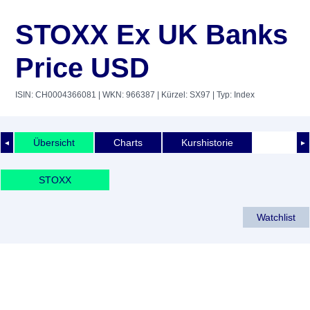
STOXX Ex UK Banks
Price USD
ISIN: CH0004366081
| WKN: 966387
| Kürzel: SX97
| Typ: Index
Übersicht
Charts
Kurshistorie
◄
►
STOXX
Watchlist