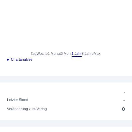
Tag
Woche
1 Monat
6 Mon.
1 Jahr
3 Jahre
Max.
► Chartanalyse
-
-
Letzter Stand
0
Veränderung zum Vortag