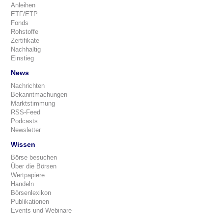
Anleihen
ETF/ETP
Fonds
Rohstoffe
Zertifikate
Nachhaltig
Einstieg
News
Nachrichten
Bekanntmachungen
Marktstimmung
RSS-Feed
Podcasts
Newsletter
Wissen
Börse besuchen
Über die Börsen
Wertpapiere
Handeln
Börsenlexikon
Publikationen
Events und Webinare