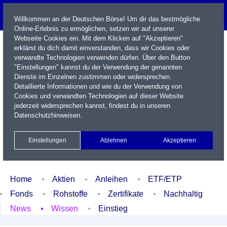
Willkommen an der Deutschen Börse! Um dir das bestmögliche
Online-Erlebnis zu ermöglichen, setzen wir auf unserer
Webseite Cookies ein. Mit dem Klicken auf "Akzeptieren"
erklärst du dich damit einverstanden, dass wir Cookies oder
verwandte Technologien verwenden dürfen. Über den Button
"Einstellungen" kannst du der Verwendung der genannten
Dienste im Einzelnen zustimmen oder widersprechen.
Detaillierte Informationen und wie du der Verwendung von
Cookies und verwandten Technologien auf dieser Website
Name / WKN / ISIN / Kürzel
jederzeit widersprechen kannst, findest du in unseren
Datenschutzhinweisen
.
Newsletter
Kontakt
English
Einstellungen
Ablehnen
Akzeptieren
Xetra Realtime
Watchlist
Portfolio
Login
Home
Aktien
Anleihen
ETF/ETP
Fonds
Rohstoffe
Zertifikate
Nachhaltig
News
Wissen
Einstieg