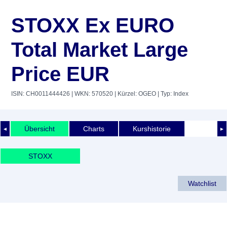
STOXX Ex EURO
Total Market Large
Price EUR
ISIN: CH0011444426
| WKN: 570520
| Kürzel: OGEO
| Typ: Index
Übersicht
Charts
Kurshistorie
◄
►
STOXX
Watchlist