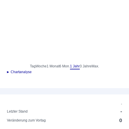
Tag
Woche
1 Monat
6 Mon.
1 Jahr
3 Jahre
Max.
► Chartanalyse
-
-
Letzter Stand
0
Veränderung zum Vortag