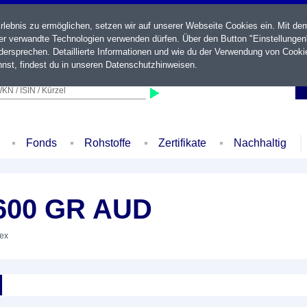
ebnis zu ermöglichen, setzen wir auf unserer Webseite Cookies ein. Mit de
der verwandte Technologien verwenden dürfen. Über den Button "Einstellungen
ersprechen. Detaillierte Informationen und wie du der Verwendung von Cooki
nst, findest du in unseren
Datenschutzhinweisen
.
KN / ISIN / Kürzel
Fonds
Rohstoffe
Zertifikate
Nachhaltig
600 GR AUD
dex