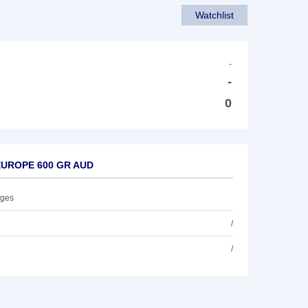
Watchlist
-
-
0
 EUROPE 600 GR AUD
ages
/
/