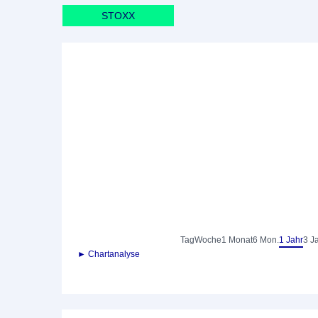
STOXX
Tag
Woche
1 Monat
6 Mon.
1 Jahr
3 J
► Chartanalyse