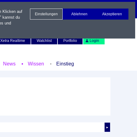
m Klicken auf
Einstellungen
Ablehnen
Akzeptieren
" kannst du
es und
Newsletter
Kontakt
English
Xetra Realtime
Watchlist
Portfolio
Login
News
Wissen
Einstieg
►