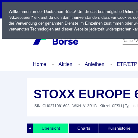
LIVE
Willkommen an der Deutschen Börse! Um dir das bestmögliche Online-Erl
"Akzeptieren" erklärst du dich damit einverstanden, dass wir Cookies o
der Verwendung der genannten Dienste im Einzelnen zustimmen oder wid
verwandten Technologien auf dieser Website jederzeit widersprechen kan
Name / W
Home
Aktien
Anleihen
ETF/ETP
STOXX EUROPE 
ISIN: CH0271081603
| WKN: A13R1B
| Kürzel: 0ESH
| Typ: In
Übersicht
Charts
Kurshistorie
◄