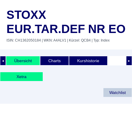
STOXX
EUR.TAR.DEF NR EO
ISIN: CH1362050184
| WKN: A4ALV1
| Kürzel: QCB4
| Typ: Index
Übersicht
Charts
Kurshistorie
◄
►
Xetra
Watchlist