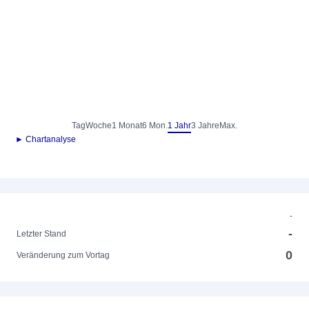
Tag
Woche
1 Monat
6 Mon.
1 Jahr
3 Jahre
Max.
► Chartanalyse
-
-
Letzter Stand
0
Veränderung zum Vortag