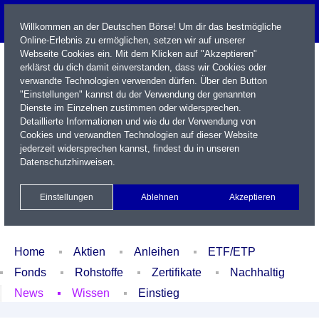
Willkommen an der Deutschen Börse! Um dir das bestmögliche
Online-Erlebnis zu ermöglichen, setzen wir auf unserer
Webseite Cookies ein. Mit dem Klicken auf "Akzeptieren"
erklärst du dich damit einverstanden, dass wir Cookies oder
verwandte Technologien verwenden dürfen. Über den Button
"Einstellungen" kannst du der Verwendung der genannten
Dienste im Einzelnen zustimmen oder widersprechen.
Detaillierte Informationen und wie du der Verwendung von
Cookies und verwandten Technologien auf dieser Website
Name / WKN / ISIN / Kürzel
jederzeit widersprechen kannst, findest du in unseren
Datenschutzhinweisen
.
Newsletter
Kontakt
English
Einstellungen
Ablehnen
Akzeptieren
Xetra Realtime
Watchlist
Portfolio
Login
Home
Aktien
Anleihen
ETF/ETP
Fonds
Rohstoffe
Zertifikate
Nachhaltig
News
Wissen
Einstieg