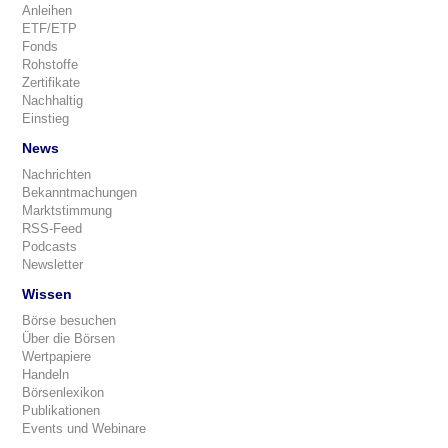
Anleihen
ETF/ETP
Fonds
Rohstoffe
Zertifikate
Nachhaltig
Einstieg
News
Nachrichten
Bekanntmachungen
Marktstimmung
RSS-Feed
Podcasts
Newsletter
Wissen
Börse besuchen
Über die Börsen
Wertpapiere
Handeln
Börsenlexikon
Publikationen
Events und Webinare