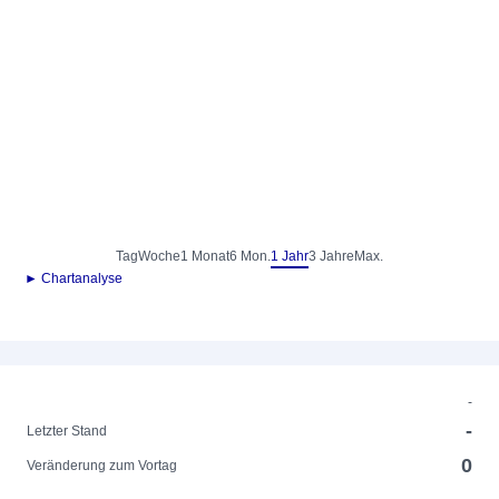
Tag
Woche
1 Monat
6 Mon.
1 Jahr
3 Jahre
Max.
► Chartanalyse
-
-
Letzter Stand
0
Veränderung zum Vortag