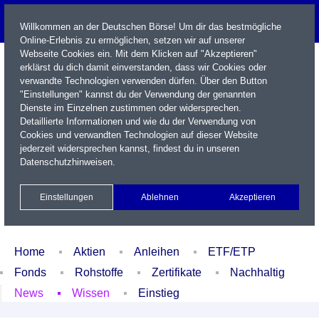
Willkommen an der Deutschen Börse! Um dir das bestmögliche
Online-Erlebnis zu ermöglichen, setzen wir auf unserer
Webseite Cookies ein. Mit dem Klicken auf "Akzeptieren"
erklärst du dich damit einverstanden, dass wir Cookies oder
verwandte Technologien verwenden dürfen. Über den Button
"Einstellungen" kannst du der Verwendung der genannten
Dienste im Einzelnen zustimmen oder widersprechen.
Detaillierte Informationen und wie du der Verwendung von
Cookies und verwandten Technologien auf dieser Website
Name / WKN / ISIN / Kürzel
jederzeit widersprechen kannst, findest du in unseren
Datenschutzhinweisen
.
Newsletter
Kontakt
English
Einstellungen
Ablehnen
Akzeptieren
Xetra Realtime
Watchlist
Portfolio
Login
Home
Aktien
Anleihen
ETF/ETP
Fonds
Rohstoffe
Zertifikate
Nachhaltig
News
Wissen
Einstieg