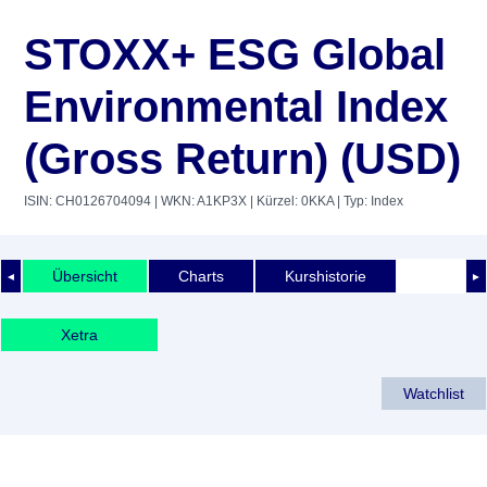
STOXX+ ESG Global
Environmental Index
(Gross Return) (USD)
ISIN: CH0126704094
| WKN: A1KP3X
| Kürzel: 0KKA
| Typ: Index
Übersicht
Charts
Kurshistorie
◄
►
Xetra
Watchlist