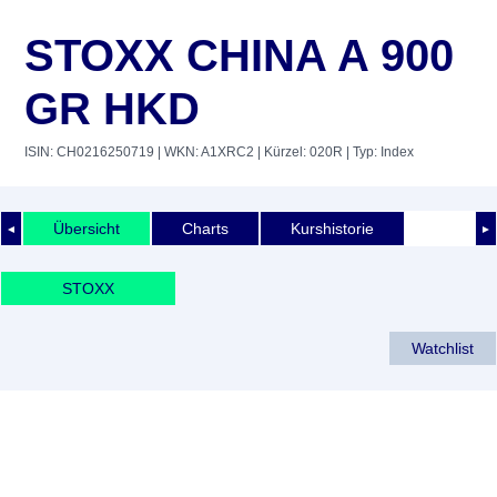
STOXX CHINA A 900
GR HKD
ISIN: CH0216250719
| WKN: A1XRC2
| Kürzel: 020R
| Typ: Index
Übersicht
Charts
Kurshistorie
◄
►
STOXX
Watchlist