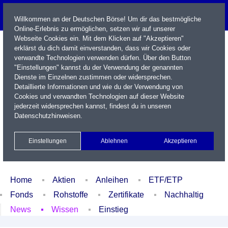
Willkommen an der Deutschen Börse! Um dir das bestmögliche
Online-Erlebnis zu ermöglichen, setzen wir auf unserer
Webseite Cookies ein. Mit dem Klicken auf "Akzeptieren"
erklärst du dich damit einverstanden, dass wir Cookies oder
verwandte Technologien verwenden dürfen. Über den Button
"Einstellungen" kannst du der Verwendung der genannten
Dienste im Einzelnen zustimmen oder widersprechen.
Detaillierte Informationen und wie du der Verwendung von
Cookies und verwandten Technologien auf dieser Website
Name / WKN / ISIN / Kürzel
jederzeit widersprechen kannst, findest du in unseren
Datenschutzhinweisen
.
Newsletter
Kontakt
English
Einstellungen
Ablehnen
Akzeptieren
Xetra Realtime
Watchlist
Portfolio
Login
Home
Aktien
Anleihen
ETF/ETP
Fonds
Rohstoffe
Zertifikate
Nachhaltig
News
Wissen
Einstieg