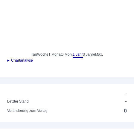
Tag
Woche
1 Monat
6 Mon.
1 Jahr
3 Jahre
Max.
► Chartanalyse
-
-
Letzter Stand
0
Veränderung zum Vortag