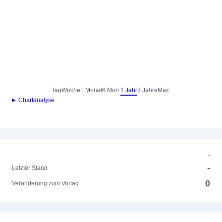
Tag
Woche
1 Monat
6 Mon.
1 Jahr
3 Jahre
Max.
► Chartanalyse
-
-
Letzter Stand
0
Veränderung zum Vortag