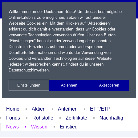
Willkommen an der Deutschen Börse! Um dir das bestmögliche
Online-Erlebnis zu ermöglichen, setzen wir auf unserer
Webseite Cookies ein. Mit dem Klicken auf "Akzeptieren"
erklärst du dich damit einverstanden, dass wir Cookies oder
verwandte Technologien verwenden dürfen. Über den Button
"Einstellungen" kannst du der Verwendung der genannten
Dienste im Einzelnen zustimmen oder widersprechen.
Detaillierte Informationen und wie du der Verwendung von
Cookies und verwandten Technologien auf dieser Website
Name / WKN / ISIN / Kürzel
jederzeit widersprechen kannst, findest du in unseren
Datenschutzhinweisen
.
Newsletter
Kontakt
English
Einstellungen
Ablehnen
Akzeptieren
Xetra Realtime
Watchlist
Portfolio
Login
Home
Aktien
Anleihen
ETF/ETP
Fonds
Rohstoffe
Zertifikate
Nachhaltig
News
Wissen
Einstieg