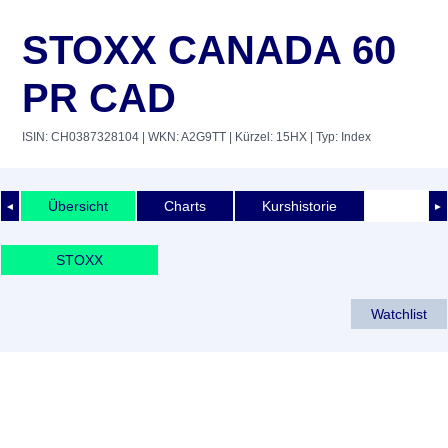
STOXX CANADA 60
PR CAD
ISIN: CH0387328104
| WKN: A2G9TT
| Kürzel: 15HX
| Typ: Index
Übersicht
Charts
Kurshistorie
◄
►
STOXX
Watchlist