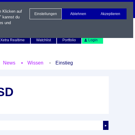
m Klicken auf
Einstellungen
Ablehnen
Akzeptieren
" kannst du
es und
Newsletter
Kontakt
English
Xetra Realtime
Watchlist
Portfolio
Login
News
Wissen
Einstieg
USD
►