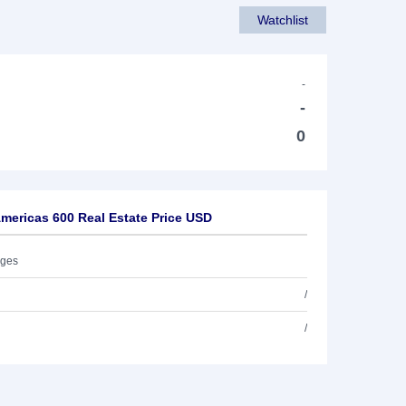
Watchlist
-
-
0
ericas 600 Real Estate Price USD
ages
/
/