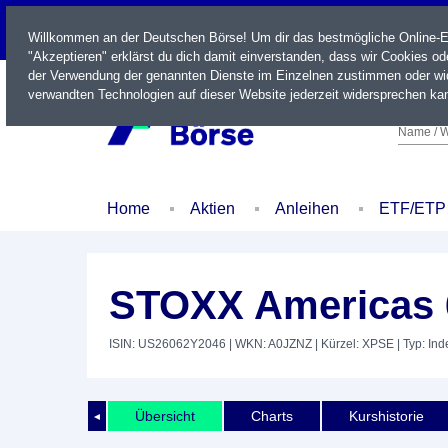
LIVE
Willkommen an der Deutschen Börse! Um dir das bestmögliche Online-Erl
"Akzeptieren" erklärst du dich damit einverstanden, dass wir Cookies o
der Verwendung der genannten Dienste im Einzelnen zustimmen oder wid
verwandten Technologien auf dieser Website jederzeit widersprechen kan
Name / W
Home
Aktien
Anleihen
ETF/ETP
STOXX Americas 6
ISIN: US26062Y2046
| WKN: A0JZNZ
| Kürzel: XPSE
| Typ: Ind
Übersicht
Charts
Kurshistorie
◄