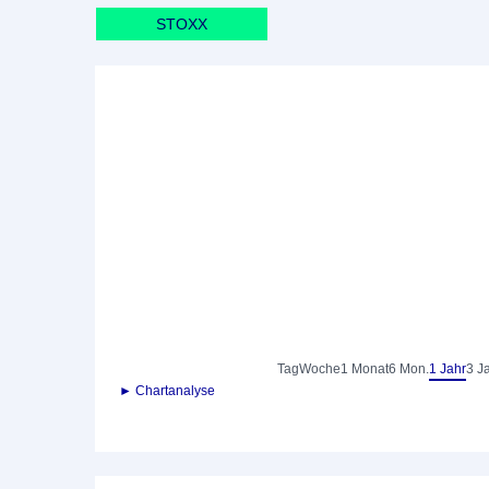
STOXX
Tag
Woche
1 Monat
6 Mon.
1 Jahr
3 J
► Chartanalyse