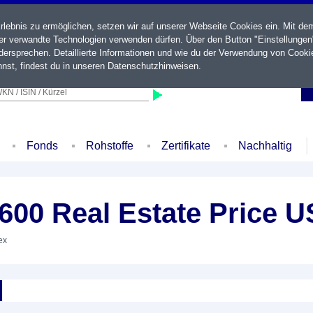
ebnis zu ermöglichen, setzen wir auf unserer Webseite Cookies ein. Mit de
der verwandte Technologien verwenden dürfen. Über den Button "Einstellungen
ersprechen. Detaillierte Informationen und wie du der Verwendung von Cooki
nst, findest du in unseren
Datenschutzhinweisen
.
KN / ISIN / Kürzel
Fonds
Rohstoffe
Zertifikate
Nachhaltig
00 Real Estate Price 
ex