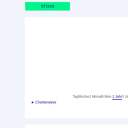
STOXX
Tag
Woche
1 Monat
6 Mon.
1 Jahr
3 J
► Chartanalyse