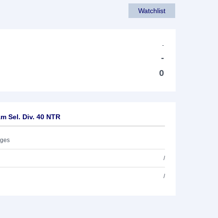
Watchlist
-
-
0
 Sel. Div. 40 NTR
ages
/
/