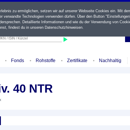
ebnis zu ermöglichen, setzen wir auf unserer Webseite Cookies ein. Mit de
der verwandte Technologien verwenden dürfen. Über den Button "Einstellungen
ersprechen. Detaillierte Informationen und wie du der Verwendung von Cooki
nst, findest du in unseren
Datenschutzhinweisen
.
KN / ISIN / Kürzel
Fonds
Rohstoffe
Zertifikate
Nachhaltig
v. 40 NTR
x