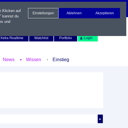
m Klicken auf
Einstellungen
Ablehnen
Akzeptieren
" kannst du
es und
Newsletter
Kontakt
English
Xetra Realtime
Watchlist
Portfolio
Login
News
Wissen
Einstieg
►