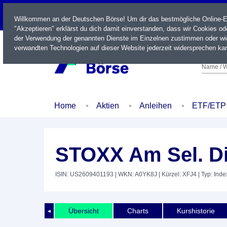
LIVE
Willkommen an der Deutschen Börse! Um dir das bestmögliche Online-Erl
"Akzeptieren" erklärst du dich damit einverstanden, dass wir Cookies o
der Verwendung der genannten Dienste im Einzelnen zustimmen oder wid
verwandten Technologien auf dieser Website jederzeit widersprechen kan
Name / W
Home
Aktien
Anleihen
ETF/ETP
STOXX Am Sel. Di
ISIN: US2609401193
| WKN: A0YK8J
| Kürzel: XFJ4
| Typ: Inde
Übersicht
Charts
Kurshistorie
◄