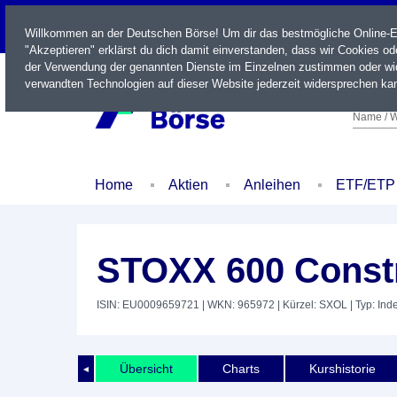
LIVE
Willkommen an der Deutschen Börse! Um dir das bestmögliche Online-Erl
"Akzeptieren" erklärst du dich damit einverstanden, dass wir Cookies o
der Verwendung der genannten Dienste im Einzelnen zustimmen oder wid
verwandten Technologien auf dieser Website jederzeit widersprechen kan
Name / W
Home
Aktien
Anleihen
ETF/ETP
STOXX 600 Constr
ISIN: EU0009659721
| WKN: 965972
| Kürzel: SXOL
| Typ: Ind
Übersicht
Charts
Kurshistorie
◄