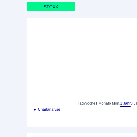
STOXX
Tag
Woche
1 Monat
6 Mon.
1 Jahr
3 J
► Chartanalyse