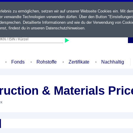
ebnis zu ermöglichen, setzen wir auf unserer Webseite Cookies ein. Mit de
der verwandte Technologien verwenden dürfen. Über den Button "Einstellungen
ersprechen. Detaillierte Informationen und wie du der Verwendung von Cooki
nst, findest du in unseren
Datenschutzhinweisen
.
KN / ISIN / Kürzel
Fonds
Rohstoffe
Zertifikate
Nachhaltig
uction & Materials Pri
ex