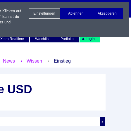
m Klicken auf
Einstellungen
Ablehnen
Akzeptieren
" kannst du
es und
Newsletter
Kontakt
English
Xetra Realtime
Watchlist
Portfolio
Login
News
Wissen
Einstieg
ce USD
►