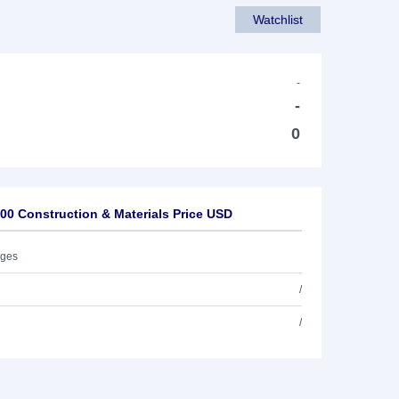
Watchlist
-
-
0
0 Construction & Materials Price USD
ages
/
/