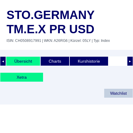
STO.GERMANY
TM.E.X PR USD
ISIN: CH0508917991
| WKN: A26RG6
| Kürzel: 05LY
| Typ: Index
Übersicht
Charts
Kurshistorie
◄
►
Xetra
Watchlist