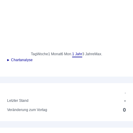
Tag
Woche
1 Monat
6 Mon.
1 Jahr
3 Jahre
Max.
► Chartanalyse
-
-
Letzter Stand
0
Veränderung zum Vortag