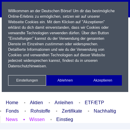
Willkommen an der Deutschen Börse! Um dir das bestmögliche
Online-Erlebnis zu ermöglichen, setzen wir auf unserer
Webseite Cookies ein. Mit dem Klicken auf "Akzeptieren"
erklärst du dich damit einverstanden, dass wir Cookies oder
verwandte Technologien verwenden dürfen. Über den Button
"Einstellungen" kannst du der Verwendung der genannten
Dienste im Einzelnen zustimmen oder widersprechen.
Detaillierte Informationen und wie du der Verwendung von
Cookies und verwandten Technologien auf dieser Website
Name / WKN / ISIN / Kürzel
jederzeit widersprechen kannst, findest du in unseren
Datenschutzhinweisen
.
Newsletter
Kontakt
English
Einstellungen
Ablehnen
Akzeptieren
Xetra Realtime
Watchlist
Portfolio
Login
Home
Aktien
Anleihen
ETF/ETP
Fonds
Rohstoffe
Zertifikate
Nachhaltig
News
Wissen
Einstieg