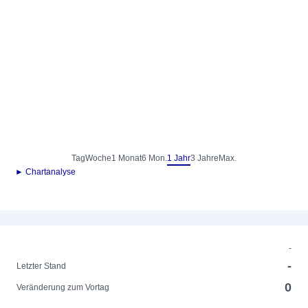
Tag
Woche
1 Monat
6 Mon.
1 Jahr
3 Jahre
Max.
► Chartanalyse
-
-
Letzter Stand
0
Veränderung zum Vortag