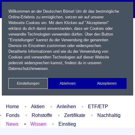
Willkommen an der Deutschen Börse! Um dir das bestmögliche
Online-Erlebnis zu ermöglichen, setzen wir auf unserer
Webseite Cookies ein. Mit dem Klicken auf "Akzeptieren"
erklärst du dich damit einverstanden, dass wir Cookies oder
verwandte Technologien verwenden dürfen. Über den Button
"Einstellungen" kannst du der Verwendung der genannten
Dienste im Einzelnen zustimmen oder widersprechen.
Detaillierte Informationen und wie du der Verwendung von
Cookies und verwandten Technologien auf dieser Website
Name / WKN / ISIN / Kürzel
jederzeit widersprechen kannst, findest du in unseren
Datenschutzhinweisen
.
Newsletter
Kontakt
English
Einstellungen
Ablehnen
Akzeptieren
Xetra Realtime
Watchlist
Portfolio
Login
Home
Aktien
Anleihen
ETF/ETP
Fonds
Rohstoffe
Zertifikate
Nachhaltig
News
Wissen
Einstieg