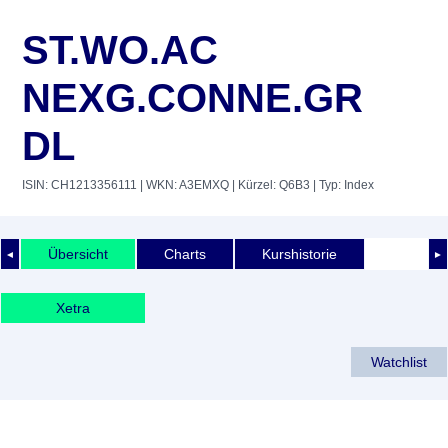
ST.WO.AC
NEXG.CONNE.GR
DL
ISIN: CH1213356111
| WKN: A3EMXQ
| Kürzel: Q6B3
| Typ: Index
Übersicht
Charts
Kurshistorie
◄
►
Xetra
Watchlist